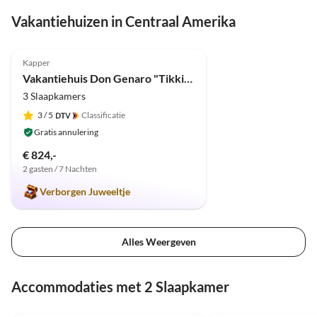
Vakantiehuizen in Centraal Amerika
5.0
(14)
Kapper
Vakantiehuis Don Genaro "Tikki Balu"
3 Slaapkamers
3
/ 5
Classificatie
Gratis annulering
€ 824,-
2 gasten / 7 Nachten
Verborgen Juweeltje
Alles Weergeven
Accommodaties met 2 Slaapkamer
4.9
(66)
5.0
(14)