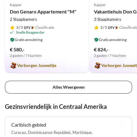
Kapper
Kapper
Don Genaro Appartement "M"
2 Slaapkamers
3 Slaapkamers
3
/ 5
Classificatie
3
/ 5
Classificati
Snelle Reageerder
Gratis annulering
Gratis annulering
€ 580,-
€ 824,-
2 gasten / 7 Nachten
2 gasten / 7 Nachten
Verborgen Juweeltje
Verborgen Juweelt
Alles Weergeven
Gezinsvriendelijk in Centraal Amerika
Caribisch gebied
Curacao
,
Dominicaanse Republiek
,
Martinique
,