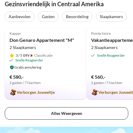
Gezinsvriendelijk in Centraal Amerika
Aanbevolen
Gasten
Beoordeling
Slaapkamers
4.9
(66)
4.9
(12)
Kapper
Pointe Noire
Don Genaro Appartement "M"
Vakantieapparteme
2 Slaapkamers
2 Slaapkamers
3
/ 5
Classificatie
Snelle Reageerder
Snelle Reageerder
Gratis annulering
€ 580,-
€ 560,-
2 gasten / 7 Nachten
2 gasten / 7 Nachten
Verborgen Juweeltje
Verborgen Juweelt
Alles Weergeven