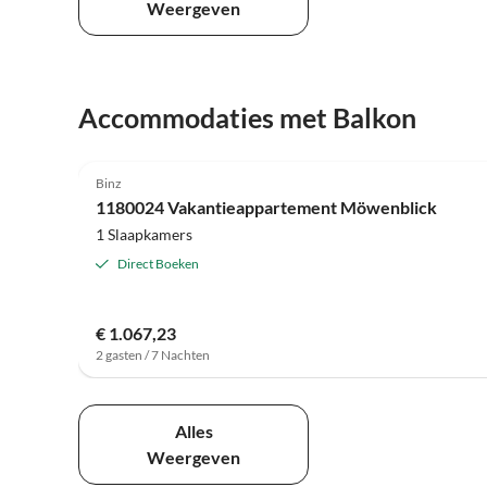
Weergeven
Accommodaties met Balkon
4.8
(26)
Binz
1180024 Vakantieappartement Möwenblick
1 Slaapkamers
Direct Boeken
€ 1.067,23
2 gasten / 7 Nachten
Alles
Weergeven