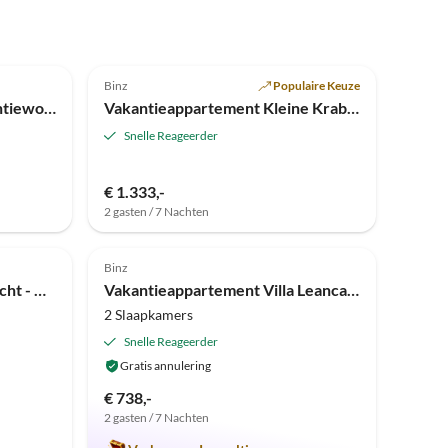
Top-
Top-
Advertentie
5.0
(6)
Advertentie
Binz
Populaire Keuze
Vakantieappartement Vakantiewoning Meersalz - Villa Helene
Vakantieappartement Kleine Krab - Villa Geluksvogel
Snelle Reageerder
€ 1.333,-
2 gasten / 7 Nachten
Top-
Top-
Advertentie
5.0
(1)
Advertentie
Binz
Vakantieappartement Zeezicht - Villa Freia
Vakantieappartement Villa Leanca - grote tuin - uitzicht op het Schmachtermeer
2 Slaapkamers
Snelle Reageerder
Gratis annulering
€ 738,-
2 gasten / 7 Nachten