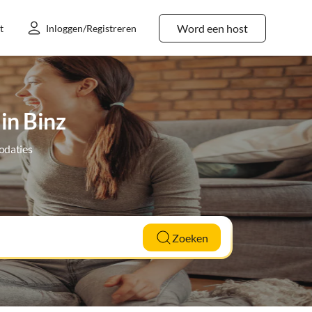
Word een host
t
Inloggen/Registreren
in Binz
odaties
Zoeken