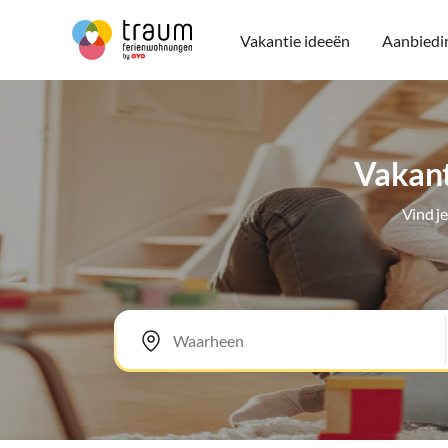
Vakantie ideeën
Aanbiedi
Vakant
Vind j