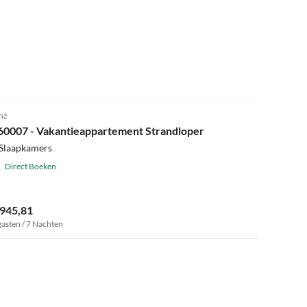
4.7
(22)
nz
60007 - Vakantieappartement Strandloper
 Slaapkamers
Direct Boeken
 945,81
gasten / 7 Nachten