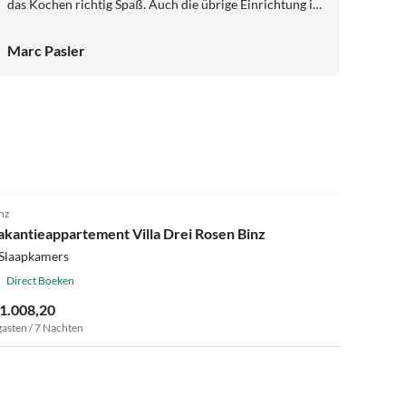
das Kochen richtig Spaß. Auch die übrige Einrichtung ist
geschmackvoll, gepflegt und sehr komfortabel. Die Lage
ist ebensfalls sehr gut. Nach wenigen Schritten erreicht
Marc Pasler
man den Wald für entspannte Spaziergänge mit dem
Hund und auch der Strand ist schnell erreichbar. Ein
REWE befindet sich ebenfalls in unmittelbarer Nähe. Wir
haben uns sehr wohlgefühlt und kommen jederzeit gerne
wieder. Vielen Dank für die tolle Gastfreundschaft!
4.5
(15)
nz
akantieappartement Villa Drei Rosen Binz
 Slaapkamers
Direct Boeken
 1.008,20
gasten / 7 Nachten