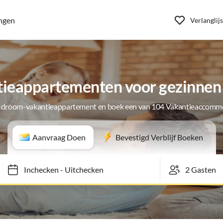
ngen
Verlanglijs
ieappartementen voor gezinnen 
e droom-vakantieappartement en boek een van 104 Vakantieaccomm
Aanvraag Doen
Bevestigd Verblijf Boeken
Inchecken
-
Uitchecken