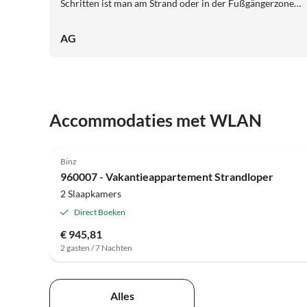
Schritten ist man am Strand oder in der Fußgängerzone,
mit schönen Geschäften. Wir kommen gerne wieder.
AG
Accommodaties met WLAN
4.7
(22)
Binz
960007 - Vakantieappartement Strandloper
2 Slaapkamers
Direct Boeken
€ 945,81
2 gasten / 7 Nachten
Alles