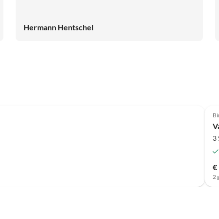
Hermann Hentschel
Bi
V
3
€
2 