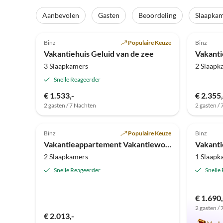
Virtuele
rondleiding
Aanbevolen
Gasten
Beoordeling
Slaapka
Top-
5.0
(12)
Advertentie
4.8
Binz
Populaire Keuze
Binz
Vakantiehuis Geluid van de zee
3 Slaapkamers
2 Slaapk
Snelle Reageerder
€ 1.533,-
€ 2.355,
2 gasten / 7 Nachten
2 gasten /
Top-
4.5
(6)
Advertentie
4.8
Binz
Populaire Keuze
Binz
Vakantieappartement Vakantiewoning Witte Klif - Villa Aegir
2 Slaapkamers
1 Slaapk
Snelle Reageerder
Snelle
€ 1.690,
2 gasten /
€ 2.013,-