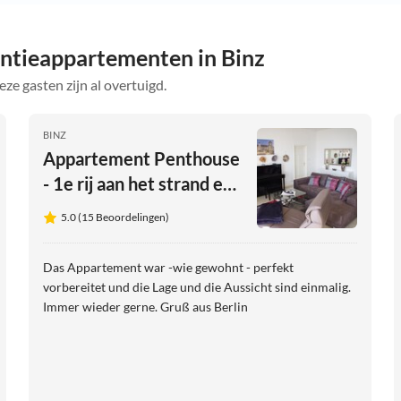
ntieappartementen in Binz
eze gasten zijn al overtuigd.
BINZ
Appartement Penthouse
- 1e rij aan het strand en
zeehuis Atlantic
5.0 (15 Beoordelingen)
Das Appartement war -wie gewohnt - perfekt
vorbereitet und die Lage und die Aussicht sind einmalig.
Immer wieder gerne. Gruß aus Berlin