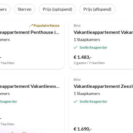
mers
Sterren
Prijs (oplopend)
Prijs (aflopend)
Top-
(10)
Advertentie
4.9
(8)
Populaire Keuze
Binz
Vakantieappartement Penthouse in de Villa Strandburg
amers
1 Slaapkamers
Snelle Reageerder
-
€ 1.483,-
 7 Nachten
2 gasten / 7 Nachten
Top-
(5)
Advertentie
5.0
(3)
Binz
Vakantieappartement Vakantiewoning Vuurtoren - Villa Frigga
amers
1 Slaapkamers
 Reageerder
Snelle Reageerder
-
 7 Nachten
€ 1.690,-