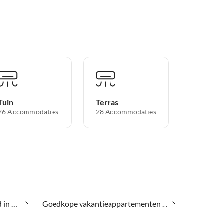
Tuin
Terras
26 Accommodaties
28 Accommodaties
Gezondheidsspa en schoonheid in Binz
Goedkope vakantieappartementen in Binz