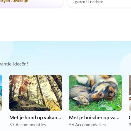
orgen Juweeltje
2 gasten / 7 Nachten
kantie-ideeën!
Met je hond op vakantie
Met je huisdier op vakantie
57 Accommodaties
56 Accommodaties
3