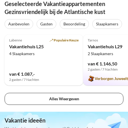
Geselecteerde Vakantieappartementen
Gezinsvriendelijk bij de Atlantische kust
Aanbevolen
Gasten
Beoordeling
Slaapkamers
4.8
(8)
5.0
(3)
Labenne
Populaire Keuze
Tarnos
Vakantiehuis L25
Vakantiehuis L29
4 Slaapkamers
2 Slaapkamers
van € 1.146,50
2 gasten / 7 Nachten
van € 1.087,-
Verborgen Juweelt
2 gasten / 7 Nachten
Alles Weergeven
Vakantie ideeën