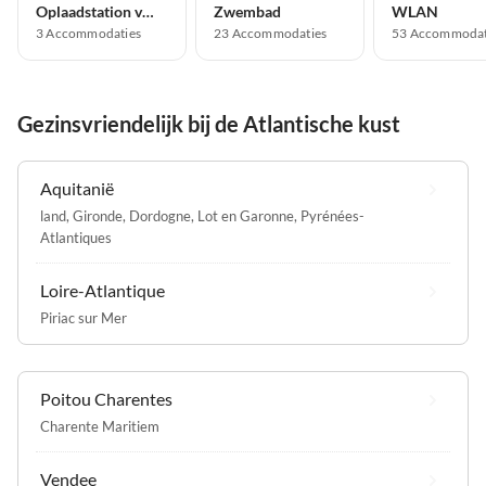
Oplaadstation voor elektrische auto's
Zwembad
WLAN
3 Accommodaties
23 Accommodaties
53 Accommodat
Gezinsvriendelijk bij de Atlantische kust
Aquitanië
land
,
Gironde
,
Dordogne
,
Lot en Garonne
,
Pyrénées-
Atlantiques
Loire-Atlantique
Piriac sur Mer
Poitou Charentes
Charente Maritiem
Vendee