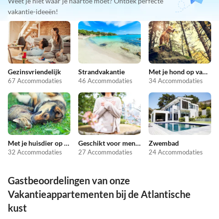
Weet je niet waar je naartoe moet? Ontdek perfecte
vakantie-ideeën!
Gezinsvriendelijk
Strandvakantie
Met je hond op vakantie
67 Accommodaties
46 Accommodaties
34 Accommodaties
Met je huisdier op vakantie
Geschikt voor mensen met allergieën
Zwembad
32 Accommodaties
27 Accommodaties
24 Accommodaties
Gastbeoordelingen van onze
Vakantieappartementen bij de Atlantische
kust