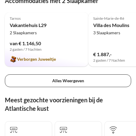
Accommodaties met 2 Slaapkamer
Aufmerksamkeit begrüßte und sich jederzeit als
äußerst freundlich, zuverlässig und hilfsbereit
5.0
(3)
4.0
(1)
erwiesen hat. Insgesamt hatten wir einen
Tarnos
Sainte-Marie-de-Ré
wunderbaren Urlaub und können das Haus
Vakantiehuis L29
Villa des Moulins
uneingeschränkt weiterempfehlen. Wir würden
2 Slaapkamers
3 Slaapkamers
jederzeit wiederkommen
van € 1.146,50
2 gasten / 7 Nachten
€ 1.887,-
Verborgen Juweeltje
2 gasten / 7 Nachten
Alles Weergeven
Meest gezochte voorzieningen bij de
Atlantische kust