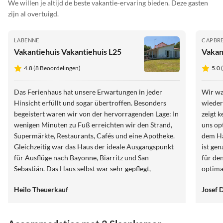
We willen je altijd de beste vakantie-ervaring bieden. Deze gasten
zijn al overtuigd.
LABENNE
CAPBR
Vakantiehuis Vakantiehuis L25
Vakan
4.8 (8 Beoordelingen)
5.0 
Das Ferienhaus hat unsere Erwartungen in jeder
Wir wa
Hinsicht erfüllt und sogar übertroffen. Besonders
wieder
begeistert waren wir von der hervorragenden Lage: In
zeigt 
wenigen Minuten zu Fuß erreichten wir den Strand,
uns optimal! Wir waren wi
Supermärkte, Restaurants, Cafés und eine Apotheke.
dem Ha
Gleichzeitig war das Haus der ideale Ausgangspunkt
ist ge
für Ausflüge nach Bayonne, Biarritz und San
für den
Sebastián. Das Haus selbst war sehr gepflegt,
optima
hervorragend ausgestattet und es hat uns während
Preis/ 
Heilo Theuerkauf
Josef D
des gesamten Aufenthalts an nichts gefehlt. Ein
besonderes Dankeschön gilt Herrn Bell, der uns am
Anreisetag persönlich mit einer kleinen