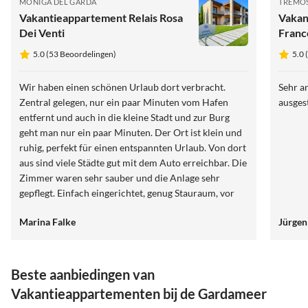
MONIGA DEL GARDA
TREMOS
Vakantieappartement Relais Rosa
Vakan
Dei Venti
Franc
5.0 (53 Beoordelingen)
5.0 
Wir haben einen schönen Urlaub dort verbracht.
Sehr a
Zentral gelegen, nur ein paar Minuten vom Hafen
ausges
entfernt und auch in die kleine Stadt und zur Burg
geht man nur ein paar Minuten. Der Ort ist klein und
ruhig, perfekt für einen entspannten Urlaub. Von dort
aus sind viele Städte gut mit dem Auto erreichbar. Die
Zimmer waren sehr sauber und die Anlage sehr
gepflegt. Einfach eingerichtet, genug Stauraum, vor
allem im Bad und im Wohn/Kochbereich. Nur der
Marina Falke
Jürgen
Kleiderschrank ist für 2 Erwachsene und 2 Kinder zu
klein, für uns aber nicht schlimm. Die Zimmer sind
sehr hellhörig. Da wir selber 2 Kinder dabei hatten,
hat es uns nicht gestört die Nachbarskinder zu hören.
Beste aanbiedingen van
Als Paar ohne Kinder, welches viel Zeit auf dem
Vakantieappartementen bij de Gardameer
Zimmer oder der Terrasse verbringt, kann ich es mir