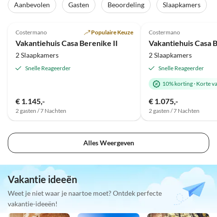
Aanbevolen
Gasten
Beoordeling
Slaapkamers
Top-
4.9
(9)
Advertentie
5.0
(9)
Costermano
Populaire Keuze
Costermano
Vakantiehuis Casa Berenike II
Vakantiehuis Casa B
2 Slaapkamers
2 Slaapkamers
Snelle Reageerder
Snelle Reageerder
10% korting
·
Korte v
€ 1.145,-
€ 1.075,-
2 gasten / 7 Nachten
2 gasten / 7 Nachten
Alles Weergeven
Vakantie ideeën
Weet je niet waar je naartoe moet? Ontdek perfecte
vakantie-ideeën!