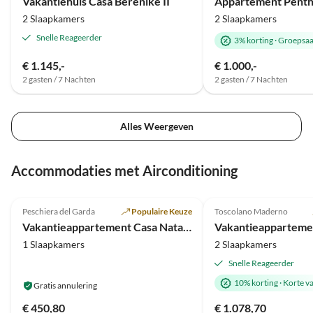
Vakantiehuis Casa Berenike II
2 Slaapkamers
2 Slaapkamers
Snelle Reageerder
3% korting
·
Groepsaa
€ 1.145,-
€ 1.000,-
2 gasten / 7 Nachten
2 gasten / 7 Nachten
Alles Weergeven
Accommodaties met Airconditioning
4.8
(16)
5.0
(8)
Peschiera del Garda
Populaire Keuze
Toscolano Maderno
Vakantieappartement Casa Natalia
1 Slaapkamers
2 Slaapkamers
Snelle Reageerder
10% korting
·
Korte v
Gratis annulering
€ 450,80
€ 1.078,70