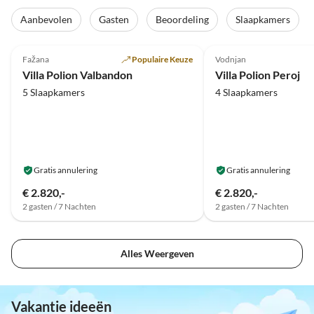
Aanbevolen
Gasten
Beoordeling
Slaapkamers
Top-
5.0
(7)
Advertentie
4.9
(6)
Fažana
Populaire Keuze
Vodnjan
Villa Polion Valbandon
Villa Polion Peroj
5 Slaapkamers
4 Slaapkamers
Gratis annulering
Gratis annulering
€ 2.820,-
€ 2.820,-
2 gasten / 7 Nachten
2 gasten / 7 Nachten
Alles Weergeven
Vakantie ideeën