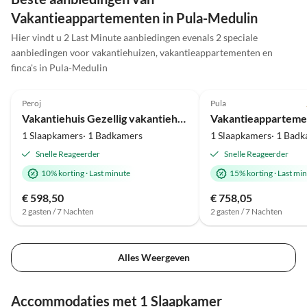
weiter so!
Vakantieappartementen in Pula-Medulin
Hier vindt u 2 Last Minute aanbiedingen evenals 2 speciale
aanbiedingen voor vakantiehuizen, vakantieappartementen en
finca's in Pula-Medulin
5.0
(1)
5.0
(1)
Peroj
Pula
Vakantiehuis Gezellig vakantiehuis LIVIA met 2 knusse terrassen
1 Slaapkamers· 1 Badkamers
1 Slaapkamers· 1 Bad
Snelle Reageerder
Snelle Reageerder
10% korting
·
Last minute
15% korting
·
Last mi
€ 598,50
€ 758,05
2 gasten / 7 Nachten
2 gasten / 7 Nachten
Alles Weergeven
Accommodaties met 1 Slaapkamer