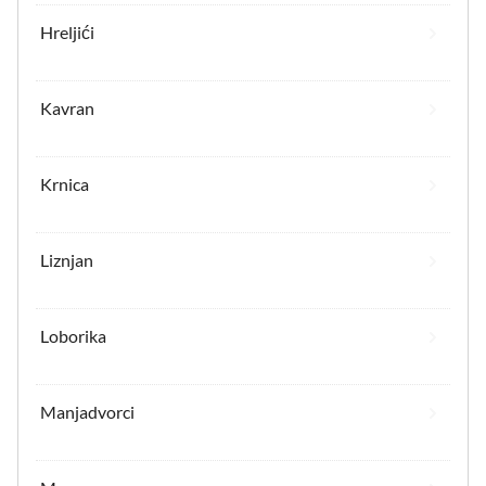
Hreljići
Kavran
Krnica
Liznjan
Loborika
Manjadvorci