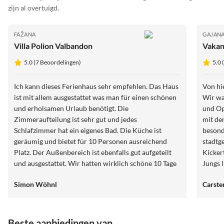
zijn al overtuigd.
FAŽANA
GAJAN
Villa Polion Valbandon
Vakan
5.0 (7 Beoordelingen)
5.0 
Ich kann dieses Ferienhaus sehr empfehlen. Das Haus
Von hie
ist mit allem ausgestattet was man für einen schönen
Wir wa
und erholsamen Urlaub benötigt. Die
und Op
Zimmeraufteilung ist sehr gut und jedes
mit de
Schlafzimmer hat ein eigenes Bad. Die Küche ist
besond
geräumig und bietet für 10 Personen ausreichend
stadtg
Platz. Der Außenbereich ist ebenfalls gut aufgeteilt
Kickert
und ausgestattet. Wir hatten wirklich schöne 10 Tage
Jungs 
in diesem Haus. Für fragen steht eine Nette
Erwach
Simon Wöhnl
Carst
Hausdame schnell und unkompliziert zur Seite.
Freude
Restaurants, Strand, Einkaufsmöglichkeiten sind
ebenfalls gut zu erreichen. Von uns gibt es 5 Sterne.
Ivan und Stella. Danke für die schöne Zeit und macht
Beste aanbiedingen van