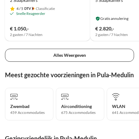
2 Slaapkamers
5 Slaapkamers
4
/ 5
Classificatie
Snelle Reageerder
Gratis annulering
€ 1.050,-
€ 2.820,-
2 gasten / 7 Nachten
2 gasten / 7 Nachten
Alles Weergeven
Meest gezochte voorzieningen in Pula-Medulin
Zwembad
Airconditioning
WLAN
459 Accommodaties
675 Accommodaties
641 Accommoda
Gezinsvriendelijk in Pula-Medulin