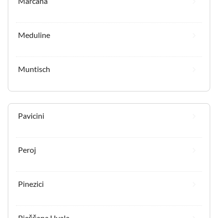
Marcana
Meduline
Muntisch
Pavicini
Peroj
Pinezici
Pješčana Uvala