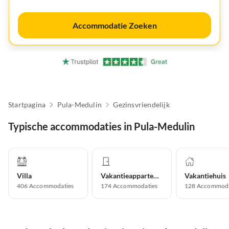
Accommodatie Zoeken
Startpagina
Pula-Medulin
Gezinsvriendelijk
Typische accommodaties in Pula-Medulin
Villa
Vakantieappartement
Vakantiehuis
406
Accommodaties
174
Accommodaties
128
Accommoda