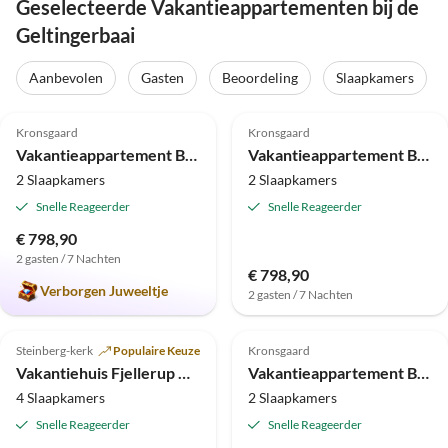
Geselecteerde Vakantieappartementen bij de
Geltingerbaai
Aanbevolen
Gasten
Beoordeling
Slaapkamers
5.0
(1)
Kronsgaard
Kronsgaard
Vakantieappartement Bude & Meer 3
Vakantieappartement Bude & Meer 2
2 Slaapkamers
2 Slaapkamers
Snelle Reageerder
Snelle Reageerder
€ 798,90
2 gasten / 7 Nachten
€ 798,90
Verborgen Juweeltje
2 gasten / 7 Nachten
Steinberg-kerk
Populaire Keuze
Kronsgaard
Vakantiehuis Fjellerup met uitzicht op het water
Vakantieappartement Bude & Meer 1
4 Slaapkamers
2 Slaapkamers
Snelle Reageerder
Snelle Reageerder