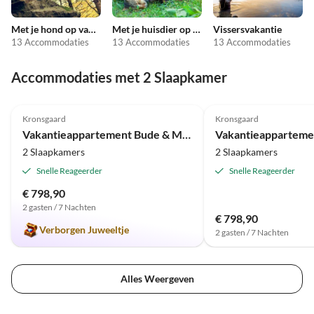
Met je hond op vakantie
Met je huisdier op vakantie
Vissersvakantie
13 Accommodaties
13 Accommodaties
13 Accommodaties
Accommodaties met 2 Slaapkamer
5.0
(1)
Kronsgaard
Kronsgaard
Vakantieappartement Bude & Meer 3
2 Slaapkamers
2 Slaapkamers
Snelle Reageerder
Snelle Reageerder
€ 798,90
2 gasten / 7 Nachten
€ 798,90
Verborgen Juweeltje
2 gasten / 7 Nachten
Alles Weergeven