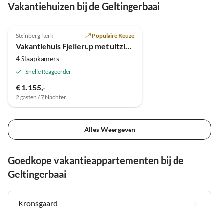
Vakantiehuizen bij de Geltingerbaai
Steinberg-kerk
Populaire Keuze
Vakantiehuis Fjellerup met uitzicht op het water
4 Slaapkamers
Snelle Reageerder
€ 1.155,-
2 gasten / 7 Nachten
Alles Weergeven
Goedkope vakantieappartementen bij de
Geltingerbaai
Kronsgaard