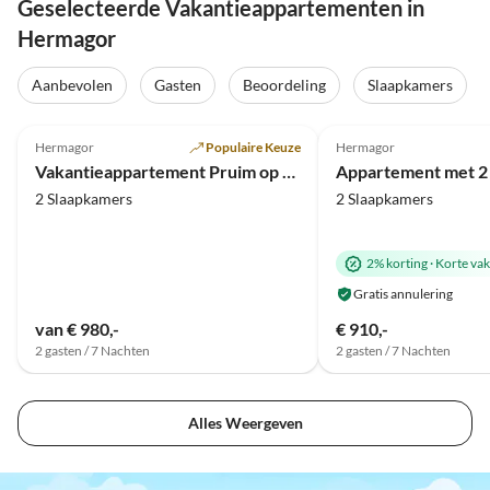
Geselecteerde Vakantieappartementen in
Hermagor
Aanbevolen
Gasten
Beoordeling
Slaapkamers
5.0
(7)
5.0
(3)
Hermagor
Populaire Keuze
Hermagor
Vakantieappartement Pruim op de begane grond
2 Slaapkamers
2 Slaapkamers
2% korting
·
Korte vak
Gratis annulering
van € 980,-
€ 910,-
2 gasten / 7 Nachten
2 gasten / 7 Nachten
Alles Weergeven