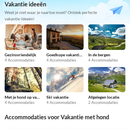
Vakantie ideeën
Weet je niet waar je naartoe moet? Ontdek perfecte
vakantie-ideeën!
Gezinsvriendelijk
Goedkope vakantieappartementen
In de bergen
4 Accommodaties
4 Accommodaties
4 Accommodaties
Met je hond op vakantie
Ski vakantie
Afgelegen locatie
4 Accommodaties
4 Accommodaties
2 Accommodaties
Accommodaties voor Vakantie met hond
5.0
(7)
5.0
(3)