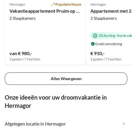
Hermagor
Populaire Keuze
Hermagor
Vakantieappartement Pruim op de begane grond
2 Slaapkamers
2 Slaapkamers
2% korting
·
Korte vak
Gratis annulering
van € 980,-
€ 910,-
2 gasten / 7 Nachten
2 gasten / 7 Nachten
Alles Weergeven
Onze ideeën voor uw droomvakantie in
Hermagor
Afgelegen locatie in Hermagor