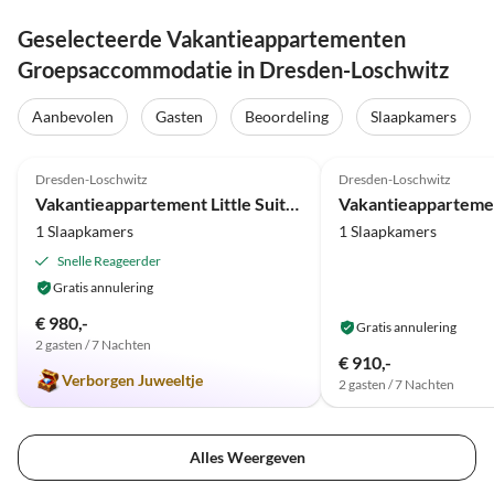
Geselecteerde Vakantieappartementen
Groepsaccommodatie in Dresden-Loschwitz
Aanbevolen
Gasten
Beoordeling
Slaapkamers
Top-
5.0
(1)
Advertentie
Dresden-Loschwitz
Dresden-Loschwitz
Vakantieappartement Little Suite Appartement 3
1 Slaapkamers
1 Slaapkamers
Snelle Reageerder
Gratis annulering
€ 980,-
Gratis annulering
2 gasten / 7 Nachten
€ 910,-
Verborgen Juweeltje
2 gasten / 7 Nachten
Alles Weergeven