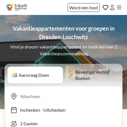
Word een host
Vakantieappartementen voor groepen in
Dresden-Loschwitz
Vind je droom-vakantieappartement en boek een van 2
Vakantieaccommodaties
Bevestigd Verblijf
Aanvraag Doen
Boeken
Inchecken
-
Uitchecken