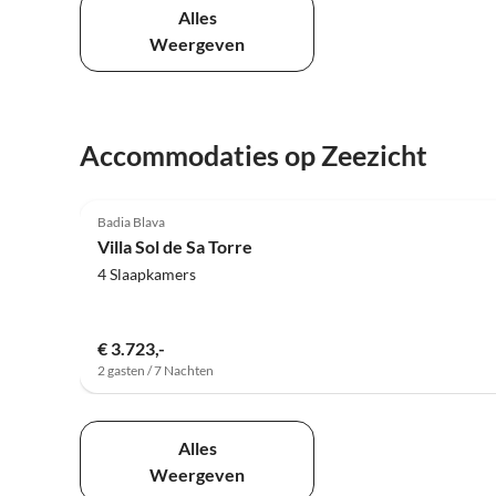
Alles
Weergeven
Accommodaties op Zeezicht
4.9
(11)
Badia Blava
Villa Sol de Sa Torre
4 Slaapkamers
€ 3.723,-
2 gasten / 7 Nachten
Alles
Weergeven