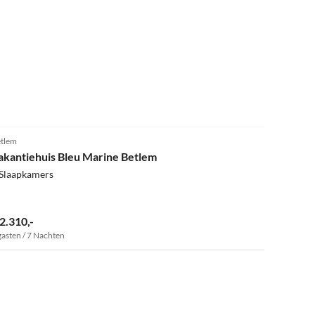
4.9
(4)
tlem
akantiehuis Bleu Marine Betlem
 Slaapkamers
 2.310,-
gasten / 7 Nachten