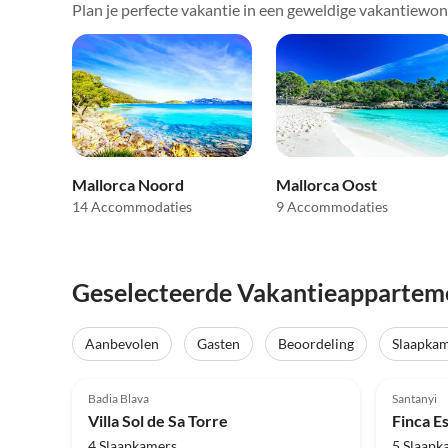
Plan je perfecte vakantie in een geweldige vakantiewon
Mallorca Noord
Mallorca Oost
14 Accommodaties
9 Accommodaties
Geselecteerde Vakantieappartem
Aanbevolen
Gasten
Beoordeling
Slaapka
Top-
4.9
(11)
Advertentie
5.0
Badia Blava
Santanyi
Villa Sol de Sa Torre
Finca E
4 Slaapkamers
5 Slaapk