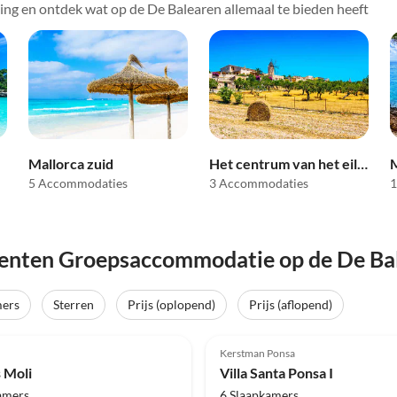
ing en ontdek wat op de De Balearen allemaal te bieden heeft
Mallorca zuid
Het centrum van het eiland Mallorca
5 Accommodaties
3 Accommodaties
1
enten Groepsaccommodatie op de De Ba
mers
Sterren
Prijs (oplopend)
Prijs (aflopend)
(2)
Kerstman Ponsa
s Moli
Villa Santa Ponsa I
amers
6 Slaapkamers