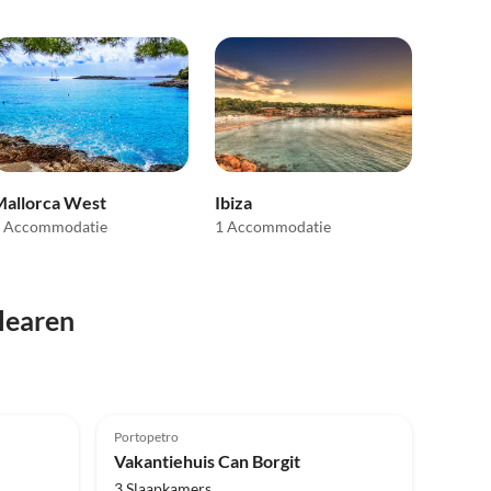
Mallorca West
Ibiza
 Accommodatie
1 Accommodatie
learen
Portopetro
Vakantiehuis Can Borgit
3 Slaapkamers