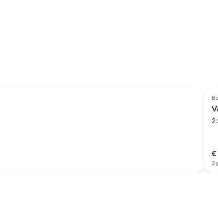
Top-
Advertentie
Be
V
2
€
2 