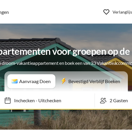
ngen
Verlanglijs
artementen voor groepen op de
je droom-vakantieappartement en boek een van 33 Vakantieaccommo
Aanvraag Doen
Bevestigd Verblijf Boeken
Inchecken
-
Uitchecken