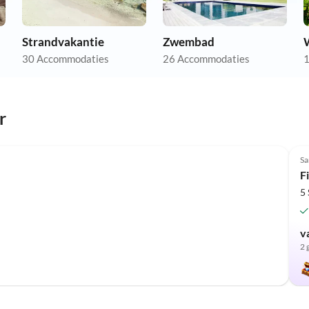
Strandvakantie
Zwembad
30 Accommodaties
26 Accommodaties
1
r
Top-
Advertentie
Sa
F
5
v
2 