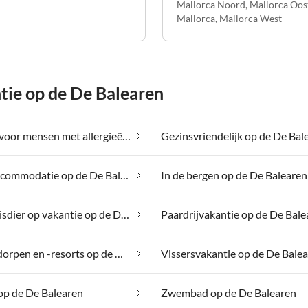
Mallorca Noord
,
Mallorca Oos
Mallorca
,
Mallorca West
ie op de De Balearen
Geschikt voor mensen met allergieën op de De Balearen
Gezinsvriendelijk op de De Bal
Groepsaccommodatie op de De Balearen
In de bergen op de De Balearen
Met je huisdier op vakantie op de De Balearen
Paardrijvakantie op de De Bale
Vakantiedorpen en -resorts op de De Balearen
Vissersvakantie op de De Bale
op de De Balearen
Zwembad op de De Balearen