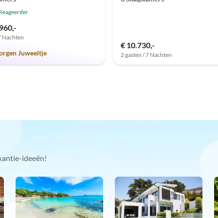
 Reageerder
960,-
 7 Nachten
€ 10.730,-
orgen Juweeltje
2 gasten / 7 Nachten
kantie-ideeën!