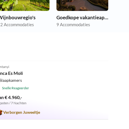
Wijnbouwregio's
Goedkope vakantieappartementen
2 Accommodaties
9 Accommodaties
5.0
(2)
ntanyi
inca Es Moli
 Slaapkamers
Snelle Reageerder
an € 4.960,-
gasten / 7 Nachten
Verborgen Juweeltje