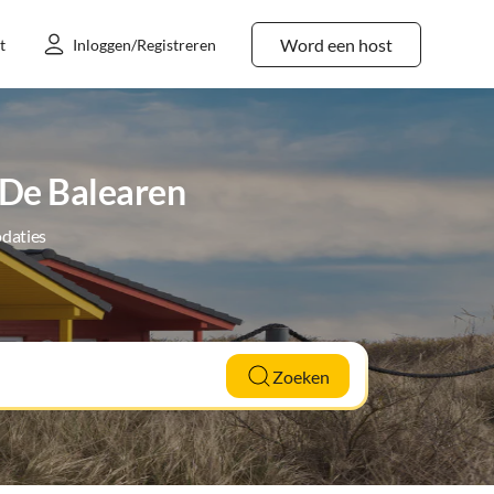
Word een host
t
Inloggen/Registreren
 De Balearen
daties
Zoeken