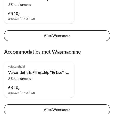
2 Slaapkamers
€ 910,-
2 gasten / 7 Nachten
Alles Weergeven
Accommodaties met Wasmachine
5.0
(13)
Wiesentheid
Vakantiehuis Filmschip "Erbse" - buitengewoon woonboot op het land
2 Slaapkamers
€ 910,-
2 gasten / 7 Nachten
Alles Weergeven