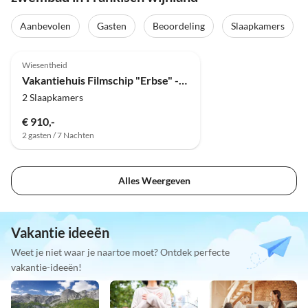
Aanbevolen
Gasten
Beoordeling
Slaapkamers
5.0
(13)
Wiesentheid
Vakantiehuis Filmschip "Erbse" - buitengewoon woonboot op het land
2 Slaapkamers
€ 910,-
2 gasten / 7 Nachten
Alles Weergeven
Vakantie ideeën
Weet je niet waar je naartoe moet? Ontdek perfecte
vakantie-ideeën!