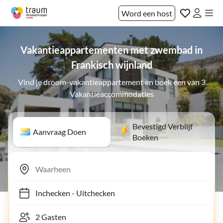
Word een host
Vakantieappartementen met zwembad in
Frankisch wijnland
Vind je droom-vakantieappartement en boek een van 3
Vakantieaccommodaties
Bevestigd Verblijf
Aanvraag Doen
Boeken
Inchecken
-
Uitchecken