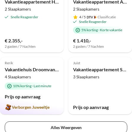
Vakantieappartement Hoge Duin - Strandkasteel
Vakantieappartement Alpenchalet - Fontain's Hus
2 Slaapkamers
2 Slaapkamers
Snelle Reageerder
4
/ 5
Classificatie
Snelle Reageerder
5% korting
·
Korte vakantie
€ 2.355,-
€ 1.410,-
2 gasten / 7 Nachten
2 gasten / 7 Nachten
Top-
Top-
4.9
(4)
Advertentie
Advertentie
Rerik
Juist
Vakantiehuis Droomvanger "Dromen onder Riet"
Vakantieappartement Seemannsgarn
4 Slaapkamers
3 Slaapkamers
10% korting
·
Last minute
Prijs op aanvraag
Prijs op aanvraag
Verborgen Juweeltje
Alles Weergeven