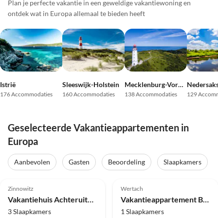
Plan je perfecte vakantie in een geweldige vakantiewoning en
ontdek wat in Europa allemaal te bieden heeft
Istrië
Sleeswijk-Holstein
Mecklenburg-Vorpommern
Nedersak
176 Accommodaties
160 Accommodaties
138 Accommodaties
129 Accomm
Geselecteerde Vakantieappartementen in
Europa
Virtuele
rondleiding
Aanbevolen
Gasten
Beoordeling
Slaapkamers
Top-
Top-
5.0
(64)
Advertentie
5.0
(33)
Advertentie
Zinnowitz
Wertach
Super gastheer
Vakantiehuis Achteruitkijkpost
Vakantieappartement Bernstein inclusief sauna in Wellnesshof Blenk
3 Slaapkamers
1 Slaapkamers