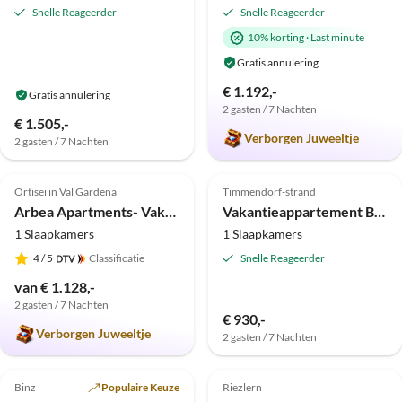
Snelle Reageerder
Snelle Reageerder
10% korting
·
Last minute
Gratis annulering
€ 1.192,-
Gratis annulering
2 gasten / 7 Nachten
€ 1.505,-
Verborgen Juweeltje
2 gasten / 7 Nachten
Top-
Top-
5.0
(16)
Advertentie
5.0
(13)
Advertentie
Ortisei in Val Gardena
Timmendorf-strand
Arbea Apartments- Vakantieappartement Avëina
Vakantieappartement Baltische Zeezon in het strandsteegje
1 Slaapkamers
1 Slaapkamers
4
/ 5
Classificatie
Snelle Reageerder
van € 1.128,-
2 gasten / 7 Nachten
€ 930,-
Verborgen Juweeltje
2 gasten / 7 Nachten
Top-
Top-
4.8
(10)
Advertentie
4.9
(9)
Advertentie
Binz
Populaire Keuze
Riezlern