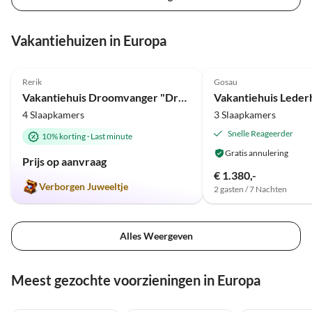
Vakantiehuizen in Europa
Top-
4.9
(4)
Advertentie
4.8
(1)
Rerik
Gosau
Vakantiehuis Droomvanger "Dromen onder Riet"
Vakantiehuis Leder
4 Slaapkamers
3 Slaapkamers
Snelle Reageerder
10% korting
·
Last minute
Gratis annulering
Prijs op aanvraag
€ 1.380,-
Verborgen Juweeltje
2 gasten / 7 Nachten
Alles Weergeven
Meest gezochte voorzieningen in Europa