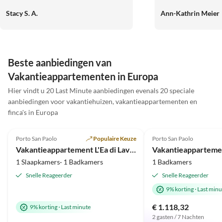
Bikes sowie die Mögl
jederzeit wiederkommen und können
Stacy S. A.
Ann-Kathrin Meier
direkt vor Ort aufz
die Unterkunft auf jeden Fall
ideal-ruhig und den
weiterempfehlen.
Ausgangspunkt für A
Ostsee war mit dem
und schnell zu errei
Beste aanbiedingen van
viele schöne Toure
Vakantieappartementen in Europa
konnten. Besonders
Hier vindt u 20 Last Minute aanbiedingen evenals 20 speciale
hatten viel Spaß un
aanbiedingen voor vakantiehuizen, vakantieappartementen en
gemeinsame Zeit in
finca's in Europa
genießen. Die Gast
5.0
(30)
5.0
(13)
freundlich und hilfs
kommen gerne wied
Porto San Paolo
Populaire Keuze
Porto San Paolo
Ferienwohnung une
Vakantieappartement L'Ea di Lavru - Apt 1
weiterempfehlen!
1 Slaapkamers· 1 Badkamers
1 Badkamers
Snelle Reageerder
Snelle Reageerder
9% korting
·
Last minu
€ 1.118,32
9% korting
·
Last minute
2 gasten / 7 Nachten