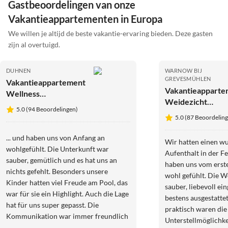
Gastbeoordelingen van onze
Vakantieappartementen in Europa
We willen je altijd de beste vakantie-ervaring bieden. Deze gasten
zijn al overtuigd.
DUHNEN
WARNOW BIJ
GREVESMÜHLEN
Vakantieappartement
Vakantieapparte
Wellness
Weidezicht
Vakantieappartement
5.0 (94 Beoordelingen)
"Madeliefje"
Strandparel
5.0 (87 Beoordelin
... und haben uns von Anfang an
Wir hatten einen 
wohlgefühlt. Die Unterkunft war
Aufenthalt in der 
sauber, gemütlich und es hat uns an
haben uns vom erst
nichts gefehlt. Besonders unsere
wohl gefühlt. Die 
Kinder hatten viel Freude am Pool, das
sauber, liebevoll ei
war für sie ein Highlight. Auch die Lage
bestens ausgestatte
hat für uns super gepasst. Die
praktisch waren die
Kommunikation war immer freundlich
Unterstellmöglichke
und unkompliziert. Wir würden