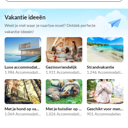
Vakantie ideeën
Weet je niet waar je naartoe moet? Ontdek perfecte
vakantie-ideeën!
Luxe accommodaties
Gezinsvriendelijk
Strandvakantie
1.986 Accommodaties
1.931 Accommodaties
1.246 Accommodaties
Met je hond op vakantie
Met je huisdier op vakantie
Geschikt voor mensen met allergieën
1.064 Accommodaties
1.026 Accommodaties
901 Accommodaties