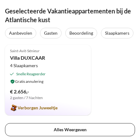
Geselecteerde Vakantieappartementen bij de
Atlantische kust
Aanbevolen
Gasten
Beoordeling
Slaapkamers
5.0
(6)
Saint-Avit-Sénieur
Villa DUXCAAR
4 Slaapkamers
Snelle Reageerder
Gratis annulering
€ 2.656,-
2 gasten / 7 Nachten
Verborgen Juweeltje
Alles Weergeven