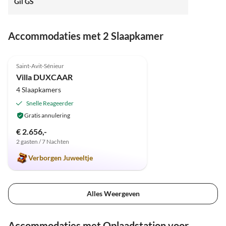
Gil GS
Accommodaties met 2 Slaapkamer
5.0
(6)
Saint-Avit-Sénieur
Villa DUXCAAR
4 Slaapkamers
Snelle Reageerder
Gratis annulering
€ 2.656,-
2 gasten / 7 Nachten
Verborgen Juweeltje
Alles Weergeven
Accommodaties met Oplaadstation voor