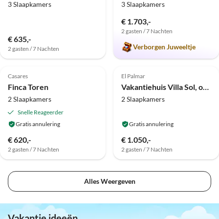
3 Slaapkamers
3 Slaapkamers
€ 1.703,-
2 gasten / 7 Nachten
€ 635,-
Verborgen Juweeltje
2 gasten / 7 Nachten
Casares
El Palmar
Strandvakantie
Finca Toren
Vakantiehuis Villa Sol, op slechts 1 minuut lopen van het strand van El Palmar.
2 Slaapkamers
2 Slaapkamers
Snelle Reageerder
Gratis annulering
Gratis annulering
€ 620,-
€ 1.050,-
2 gasten / 7 Nachten
2 gasten / 7 Nachten
Alles Weergeven
Vakantie ideeën