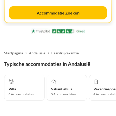
Accommodatie Zoeken
Startpagina
Andalusië
Paardrijvakantie
Typische accommodaties in Andalusië
Villa
Vakantiehuis
6
Accommodaties
5
Accommodaties
4
Accommodati