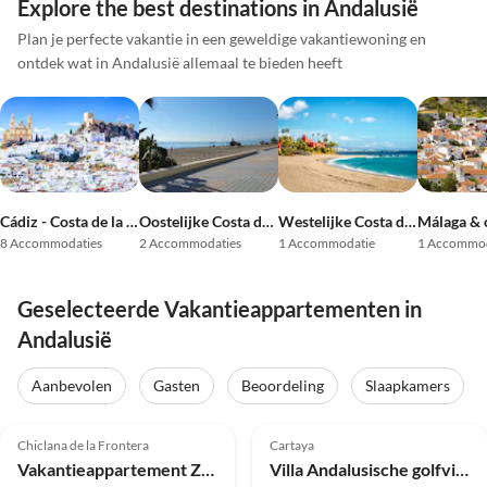
Explore the best destinations in Andalusië
Plan je perfecte vakantie in een geweldige vakantiewoning en
ontdek wat in Andalusië allemaal te bieden heeft
Cádiz - Costa de la Luz
Oostelijke Costa del Sol
Westelijke Costa del Sol
Málaga &
8 Accommodaties
2 Accommodaties
1 Accommodatie
1 Accommod
Geselecteerde Vakantieappartementen in
Andalusië
Aanbevolen
Gasten
Beoordeling
Slaapkamers
4.8
(7)
5.0
(6)
Chiclana de la Frontera
Cartaya
Vakantieappartement Zonneschijn & Ontspanning
Villa Andalusische golfvilla