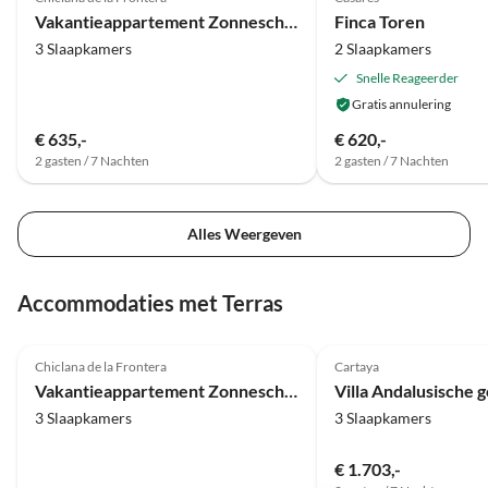
Vakantieappartement Zonneschijn & Ontspanning
Finca Toren
3 Slaapkamers
2 Slaapkamers
Snelle Reageerder
Gratis annulering
€ 635,-
€ 620,-
2 gasten / 7 Nachten
2 gasten / 7 Nachten
Alles Weergeven
Accommodaties met Terras
4.8
(7)
5.0
(6)
Chiclana de la Frontera
Cartaya
Vakantieappartement Zonneschijn & Ontspanning
Villa Andalusische go
3 Slaapkamers
3 Slaapkamers
€ 1.703,-