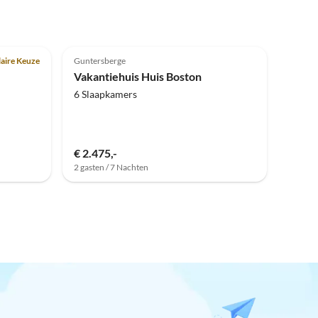
Top-
Top-
Advertentie
4.8
(3)
Advertentie
aire Keuze
Guntersberge
Vakantiehuis Huis Boston
6 Slaapkamers
€ 2.475,-
2 gasten / 7 Nachten