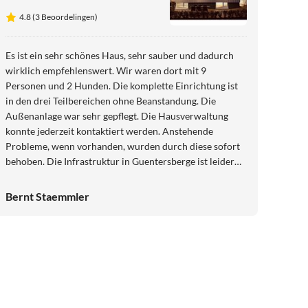
4.8 (3 Beoordelingen)
Es ist ein sehr schönes Haus, sehr sauber und dadurch
wirklich empfehlenswert. Wir waren dort mit 9
Personen und 2 Hunden. Die komplette Einrichtung ist
in den drei Teilbereichen ohne Beanstandung. Die
Außenanlage war sehr gepflegt. Die Hausverwaltung
konnte jederzeit kontaktiert werden. Anstehende
Probleme, wenn vorhanden, wurden durch diese sofort
behoben. Die Infrastruktur in Guentersberge ist leider
etwas gewöhnungsbedürftig, aber wenn man die Ruhe
sucht, ist es sehr angenehm. Die nächsten größeren
Bernt Staemmler
Einkaufsmöglichkeiten sind ca. 16 km entfernt. Wir
waren alle sehr von dem Haus angetan und können es
mit gutem Gewissen weiterempfehlen.