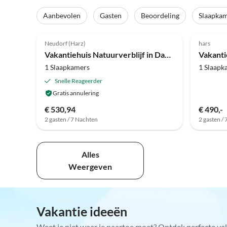
Aanbevolen
Gasten
Beoordeling
Slaapka
4.3
(44)
4.8
Neudorf (Harz)
hars
Vakantiehuis Natuurverblijf in Dankerode
Vakanti
1 Slaapkamers
1 Slaapk
Snelle Reageerder
Gratis annulering
€ 530,94
€ 490,-
2 gasten / 7 Nachten
2 gasten /
Alles
Weergeven
Vakantie ideeën
Weet je niet waar je naartoe moet? Ontdek perfecte va