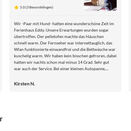
5.0 (3 Beoordelingen)
Wir -Paar mit Hund- hatten eine wunderschöne Zeit im
Ferienhaus Eddy. Unsere Erwartungen wurden sogar
übertroffen. Der pelletofen machte das Häuschen
schnell warm. Der Fernseher war internettauglich, das
Wlan funktionierte einwandfrei und die Bettwäsche war
kuschelig warm. Wir haben kein bisschen gefroren, dabei
hatten wir nachts schon mal minus 14 Grad. Sehr gut
war auch der Service. Bei einer kleinen Autopanne,
Platten, wurde uns fix geholfen. Wanderwege und kleines
Gärtchen vor der Tür. Es war schön, auch unser Hund
Kirsten N.
hatte Spass und wollte gar nicht abreisen. Danke für
alles!
r
Top-
Advertentie