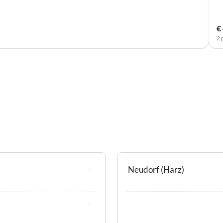
€
2 
Neudorf (Harz)