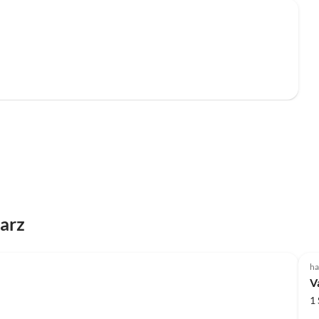
Harz
ha
V
1