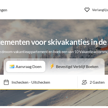
ngen
Verlanglijs
ementen voor skivakanties in de 
je droom-vakantieappartement en boek een van 10 Vakantieaccommo
Aanvraag Doen
Bevestigd Verblijf Boeken
Inchecken
-
Uitchecken