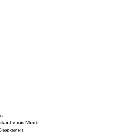
4.8
(11)
rs
akantiehuis Monti
 Slaapkamers