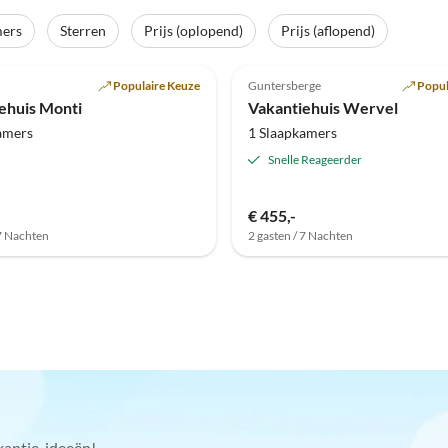
mers
Sterren
Prijs (oplopend)
Prijs (aflopend)
Top-
(11)
Advertentie
5.0
(3)
Populaire Keuze
Guntersberge
Popul
ehuis Monti
Vakantiehuis Wervel
amers
1 Slaapkamers
Snelle Reageerder
€ 455,-
 7 Nachten
2 gasten / 7 Nachten
kantie-ideeën!