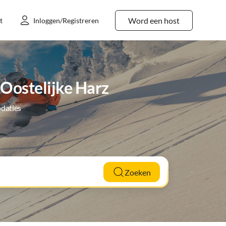
Word een host
t
Inloggen/Registreren
Oostelijke Harz
daties
Zoeken