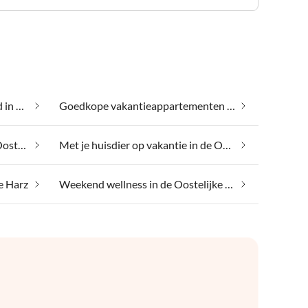
Gezondheidsspa en schoonheid in de Oostelijke Harz
Goedkope vakantieappartementen in de Oostelijke Harz
Met je hond op vakantie in de Oostelijke Harz
Met je huisdier op vakantie in de Oostelijke Harz
e Harz
Weekend wellness in de Oostelijke Harz