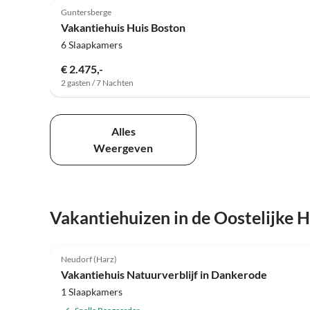
Guntersberge
Vakantiehuis Huis Boston
6 Slaapkamers
€ 2.475,-
2 gasten / 7 Nachten
Alles
Weergeven
Vakantiehuizen in de Oostelijke 
4.3
(44)
Neudorf (Harz)
Vakantiehuis Natuurverblijf in Dankerode
1 Slaapkamers