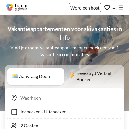
Word een host
Vakantieappartementen voor skivakanties in
Info
Vind je droom-vakantieappartement en boek een van 1
Vakantieaccommodaties
Bevestigd Verblijf
Aanvraag Doen
Boeken
Inchecken
-
Uitchecken