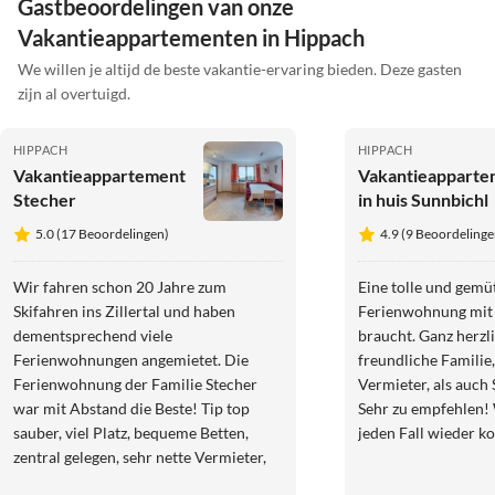
Gastbeoordelingen van onze
Vakantieappartementen in Hippach
We willen je altijd de beste vakantie-ervaring bieden. Deze gasten
zijn al overtuigd.
HIPPACH
HIPPACH
Vakantieappartement
Vakantieapparte
Stecher
in huis Sunnbichl
5.0 (17 Beoordelingen)
4.9 (9 Beoordelinge
Wir fahren schon 20 Jahre zum
Eine tolle und gemü
Skifahren ins Zillertal und haben
Ferienwohnung mit
dementsprechend viele
braucht. Ganz herzl
Ferienwohnungen angemietet. Die
freundliche Familie,
Ferienwohnung der Familie Stecher
Vermieter, als auch
war mit Abstand die Beste! Tip top
Sehr zu empfehlen!
sauber, viel Platz, bequeme Betten,
jeden Fall wieder 
zentral gelegen, sehr nette Vermieter,
besser geht es nicht. Wir kommen sehr