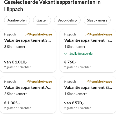
Geselecteerde Vakantieappartementen in
Hippach
Aanbevolen
Gasten
Beoordeling
Slaapkamers
Top-
5.0
(17)
4.9
(9)
Advertentie
Hippach
Populaire Keuze
Hippach
Populaire Keuze
Vakantieappartement Stecher
Vakantieappartement in huis Sunnbichl
3 Slaapkamers
1 Slaapkamers
Snelle Reageerder
van € 1.010,-
€ 760,-
2 gasten / 7 Nachten
2 gasten / 7 Nachten
5.0
(2)
5.0
(1)
Hippach
Populaire Keuze
Hippach
Populaire Keuze
Vakantieappartement Apart Auszeit
Vakantieappartement Einkehrer - Apart Elisabeth
2 Slaapkamers
1 Slaapkamers
€ 1.005,-
van € 570,-
2 gasten / 7 Nachten
2 gasten / 7 Nachten
5.0
(1)