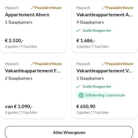
Hippach
Populaire Keuze
Hippach
Populaire Keuze
Appartement Ahorn
Vakantieappartement Appartement Michaela
5 Slaapkamers
4 Slaapkamers
Snelle Reageerder
€ 2.520,-
€ 1.686,-
2 gasten / 7 Nachten
2 gasten / 7 Nachten
Top-
Advertentie
Hippach
Populaire Keuze
Hippach
Populaire Keuze
Vakantieappartement Freiraum - Apart Elisabeth
Vakantieappartement Vogelnest
2 Slaapkamers
1 Slaapkamers
Snelle Reageerder
10% korting
·
Last minute
van € 1.090,-
€ 650,90
2 gasten / 7 Nachten
2 gasten / 7 Nachten
Alles Weergeven