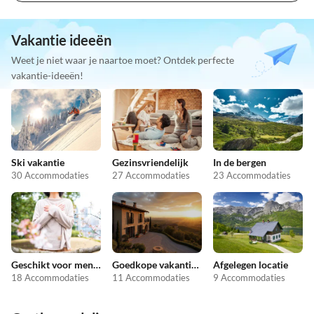
Vakantie ideeën
Weet je niet waar je naartoe moet? Ontdek perfecte
vakantie-ideeën!
Ski vakantie
Gezinsvriendelijk
In de bergen
30 Accommodaties
27 Accommodaties
23 Accommodaties
Geschikt voor mensen met allergieën
Goedkope vakantieappartementen
Afgelegen locatie
18 Accommodaties
11 Accommodaties
9 Accommodaties