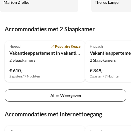
Marion Zielke
Theres Lange
gerne wieder.
Accommodaties met 2 Slaapkamer
5.0
(31)
5.0
(22)
Hippach
Populaire Keuze
Hippach
Vakantieappartement In vakantiehuis Angelika
2 Slaapkamers
2 Slaapkamers
€ 610,-
€ 849,-
2 gasten / 7 Nachten
2 gasten / 7 Nachten
Alles Weergeven
Accommodaties met Internettoegang
5.0
(14)
5.0
(1)