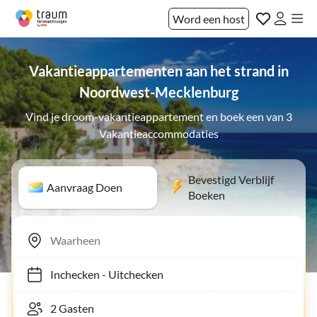
Word een host
Vakantieappartementen aan het strand in
Noordwest-Mecklenburg
Vind je droom-vakantieappartement en boek een van 3
Vakantieaccommodaties
Bevestigd Verblijf
Aanvraag Doen
Boeken
Inchecken
-
Uitchecken