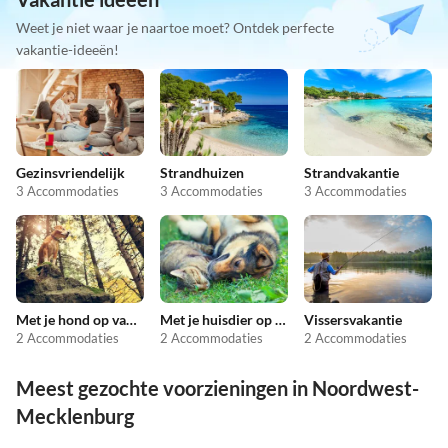
Weet je niet waar je naartoe moet? Ontdek perfecte
vakantie-ideeën!
Gezinsvriendelijk
Strandhuizen
Strandvakantie
3 Accommodaties
3 Accommodaties
3 Accommodaties
Met je hond op vakantie
Met je huisdier op vakantie
Vissersvakantie
2 Accommodaties
2 Accommodaties
2 Accommodaties
Meest gezochte voorzieningen in Noordwest-
Mecklenburg