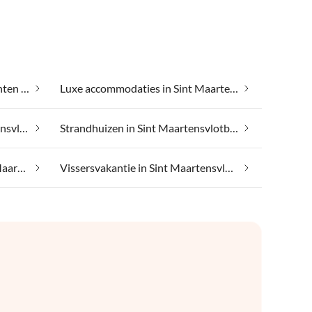
Goedkope vakantieappartementen in Sint Maartensvlotbrug
Luxe accommodaties in Sint Maartensvlotbrug
Paardrijvakantie in Sint Maartensvlotbrug
Strandhuizen in Sint Maartensvlotbrug
Vakantie aan het meer in Sint Maartensvlotbrug
Vissersvakantie in Sint Maartensvlotbrug