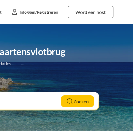
Word een host
t
Inloggen/Registreren
Maartensvlotbrug
daties
Zoeken