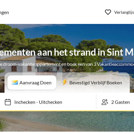
ngen
Verlanglijs
menten aan het strand in Sint 
je droom-vakantieappartement en boek een van 3 Vakantieaccommo
Aanvraag Doen
Bevestigd Verblijf Boeken
Inchecken
-
Uitchecken