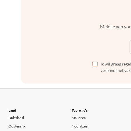
Meld je aan voo
Ik wil graag reg
verband met vaka
Land
Topregio's
Duitsland
Mallorca
Oostenrijk
Noordzee