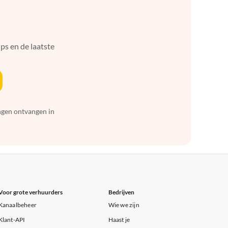
ps en de laatste
ingen ontvangen in
Voor grote verhuurders
Bedrijven
Kanaalbeheer
Wie we zijn
Klant-API
Haast je