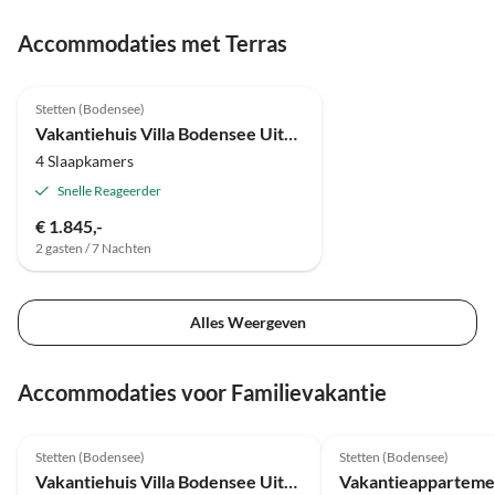
Accommodaties met Terras
Top-
5.0
(4)
Advertentie
Stetten (Bodensee)
Prijs voor 2025
Vakantiehuis Villa Bodensee Uitzicht
4 Slaapkamers
Snelle Reageerder
€ 1.845,-
2 gasten / 7 Nachten
Alles Weergeven
Accommodaties voor Familievakantie
Top-
5.0
(4)
Advertentie
5.0
(2)
Stetten (Bodensee)
Stetten (Bodensee)
Prijs voor 2025
Vakantiehuis Villa Bodensee Uitzicht