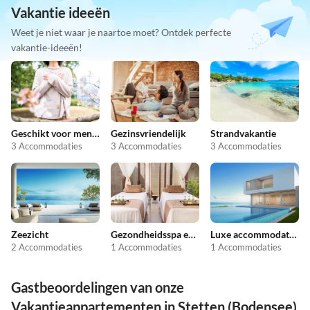
Vakantie ideeën
Weet je niet waar je naartoe moet? Ontdek perfecte
vakantie-ideeën!
Geschikt voor mensen met allergieën
Gezinsvriendelijk
Strandvakantie
3 Accommodaties
3 Accommodaties
3 Accommodaties
Zeezicht
Gezondheidsspa en schoonheid
Luxe accommodaties
2 Accommodaties
1 Accommodaties
1 Accommodaties
Gastbeoordelingen van onze
Vakantieappartementen in Stetten (Bodensee)