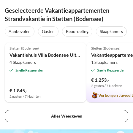
Geselecteerde Vakantieappartementen
Strandvakantie in Stetten (Bodensee)
Aanbevolen
Gasten
Beoordeling
Slaapkamers
Top-
5.0
(4)
Advertentie
5.0
(2)
Stetten (Bodensee)
Stetten (Bodensee)
Prijs voor 2025
Vakantiehuis Villa Bodensee Uitzicht
4 Slaapkamers
1 Slaapkamers
Snelle Reageerder
Snelle Reageerder
€ 1.253,-
2 gasten / 7 Nachten
€ 1.845,-
Verborgen Juweelt
2 gasten / 7 Nachten
Alles Weergeven