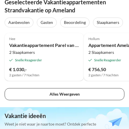
Geselecteerde Vakantieappartementen
Strandvakantie op Ameland
Aanbevolen
Gasten
Beoordeling
Slaapkamers
Top-
4.8
(59)
Advertentie
4.8
(3)
Nee
Hollum
Vakantieappartement Parel van Ostrea
Appartement Amel
2 Slaapkamers
2 Slaapkamers
Snelle Reageerder
Snelle Reageerder
€ 1.030,-
€ 756,50
2 gasten / 7 Nachten
2 gasten / 7 Nachten
Alles Weergeven
Vakantie ideeën
Weet je niet waar je naartoe moet? Ontdek perfecte