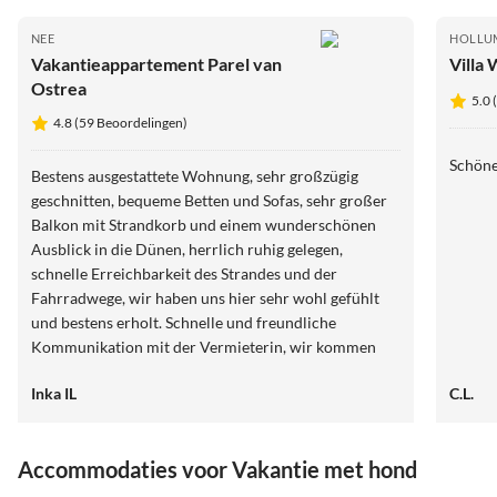
NEE
HOLLU
Vakantieappartement Parel van
Villa 
Ostrea
5.0 
4.8 (59 Beoordelingen)
Schöne
Bestens ausgestattete Wohnung, sehr großzügig
geschnitten, bequeme Betten und Sofas, sehr großer
Balkon mit Strandkorb und einem wunderschönen
Ausblick in die Dünen, herrlich ruhig gelegen,
schnelle Erreichbarkeit des Strandes und der
Fahrradwege, wir haben uns hier sehr wohl gefühlt
und bestens erholt. Schnelle und freundliche
Kommunikation mit der Vermieterin, wir kommen
gerne wieder.
Inka IL
C.L.
Accommodaties voor Vakantie met hond