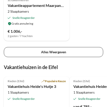
Schalkenmehren
Vakantieappartement Maarpanorama in het Maarberg Resort
2 Slaapkamers
Snelle Reageerder
Gratis annulering
€ 1.006,-
2 gasten / 7 Nachten
Alles Weergeven
Vakantiehuizen in de Eifel
5.0
(152)
5.0
(103)
Rieden (Eifel)
Populaire Keuze
Rieden (Eifel)
Vakantiehuis Heide's Hutje 3
Vakantiehuis Heide
1 Slaapkamers
1 Slaapkamers
Snelle Reageerder
Snelle Reageerder
van € 785,-