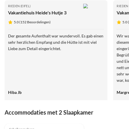
RIEDEN (EIFEL)
RIEDEN 
Vakantiehuis Heide's Hutje 3
Vakan
5.0 (152 Beoordelingen)
5.0 
Der gesamte Aufenthalt war wundervoll. Es gab einen
Wir wa
sehr herzlichen Empfang und die Hütte ist mit viel
diesem supe
Liebe zum Detail eingerichtet.
einger
Begrüßun
und Eie
nett und 
sehr w
war, k
genießen. Auch unser Hund hat
Hiba Jb
Margre
gefühlt
Accommodaties met 2 Slaapkamer
Top-
Advertentie