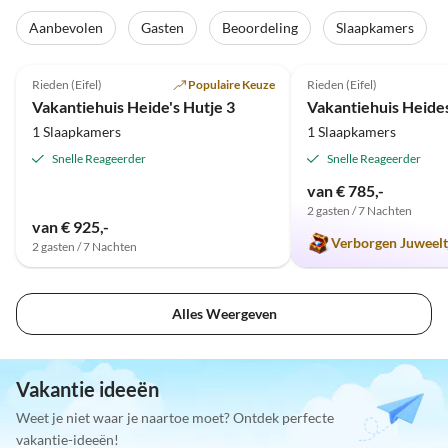
Aanbevolen
Gasten
Beoordeling
Slaapkamers
5.0
(152)
5.0
(103)
Rieden (Eifel)
Populaire Keuze
Rieden (Eifel)
Vakantiehuis Heide's Hutje 3
Vakantiehuis Heide
1 Slaapkamers
1 Slaapkamers
Snelle Reageerder
Snelle Reageerder
van € 785,-
2 gasten / 7 Nachten
van € 925,-
Verborgen Juweelt
2 gasten / 7 Nachten
Alles Weergeven
Vakantie ideeën
Weet je niet waar je naartoe moet? Ontdek perfecte
vakantie-ideeën!