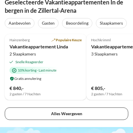
Geselecteerde Vakantieappartementen In de
bergen in de Zillertal-Arena
Aanbevolen
Gasten
Beoordeling
Slaapkamers
Top-
4.9
(10)
Advertentie
4.9
(7)
Hainzenberg
Populaire Keuze
Hochkrimml
Vakantieappartement Linda
2 Slaapkamers
3 Slaapkamers
Snelle Reageerder
10% korting
·
Last minute
Gratis annulering
€ 840,-
€ 805,-
2 gasten / 7 Nachten
2 gasten / 7 Nachten
Alles Weergeven