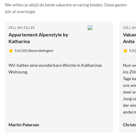
We willen je altijd de beste vakantie-ervaring bieden. Deze gasten
zijn al overtuigd.
ZELL AM ZILLER
ZELL A
Appartement Alpenstyle by
Vakan
Katharina
Anita
5.0 (101 Beoordelingen)
5.0 
Wir hatten eine wunderbare Woche in Katharinas
Nun wo
Wohnung.
ins Zi
Tage k
uns wi
zwei w
Jung und
der ei
andern
uns tra
Martin Petersen
Christ
dem gefiel das se
Berg, 