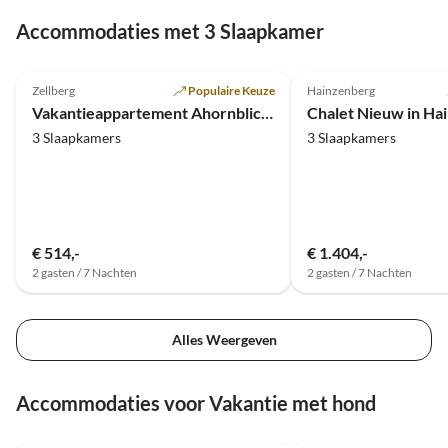
Spielpl
Accommodaties met 3 Slaapkamer
gefund
alle a
5.0
(5)
5.0
(3)
Zellberg
Populaire Keuze
Hainzenberg
Vakantieappartement Ahornblick - Huis Burbach
Chalet Nieuw in Ha
3 Slaapkamers
3 Slaapkamers
€ 514,-
€ 1.404,-
2 gasten / 7 Nachten
2 gasten / 7 Nachten
Alles Weergeven
Accommodaties voor Vakantie met hond
5.0
(101)
4.9
(10)