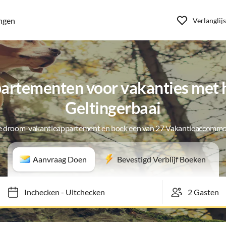
ngen
Verlanglijs
artementen voor vakanties met h
Geltingerbaai
je droom-vakantieappartement en boek een van 27 Vakantieaccommo
Aanvraag Doen
Bevestigd Verblijf Boeken
Inchecken
-
Uitchecken