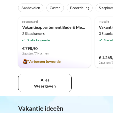
Aanbevolen
Gasten
Beoordeling
Slaapka
5.0
(1)
4.0
Kronsgaard
Moedig
Vakantieappartement Bude & Meer 3
2 Slaapkamers
3 Slaapk
Snelle Reageerder
Snelle
€ 798,90
2 gasten / 7 Nachten
€ 1.265,
Verborgen Juweeltje
2 gasten /
Alles
Weergeven
Vakantie ideeën