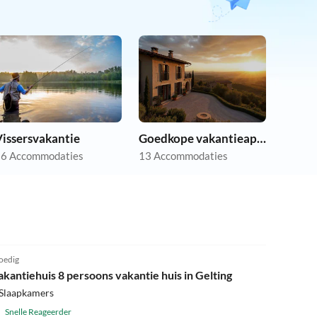
Vissersvakantie
Goedkope vakantieappartementen
6 Accommodaties
13 Accommodaties
4.0
(1)
edig
akantiehuis 8 persoons vakantie huis in Gelting
 Slaapkamers
Snelle Reageerder