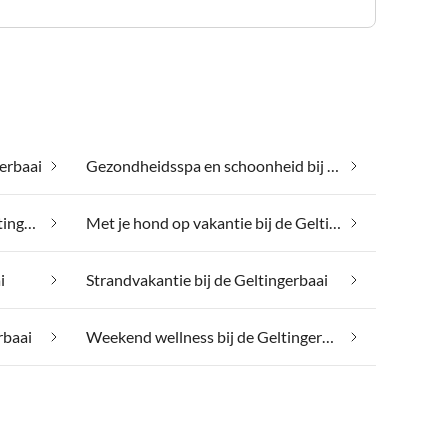
gerbaai
Gezondheidsspa en schoonheid bij de Geltingerbaai
Luxe accommodaties bij de Geltingerbaai
Met je hond op vakantie bij de Geltingerbaai
i
Strandvakantie bij de Geltingerbaai
rbaai
Weekend wellness bij de Geltingerbaai