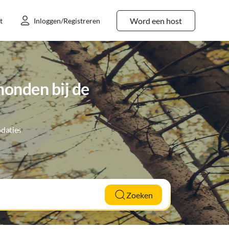
Word een host
t
Inloggen/Registreren
onden bij de
daties
Zoeken