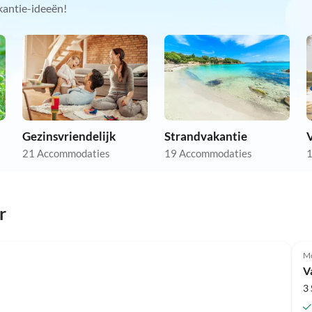
kantie-ideeën!
Gezinsvriendelijk
Strandvakantie
21 Accommodaties
19 Accommodaties
1
r
Mo
V
3