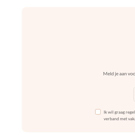
Meld je aan voo
Ik wil graag reg
verband met vaka