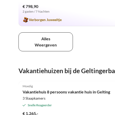
€ 798,90
2 gasten / 7 Nachten
Verborgen Juweeltje
Alles
Weergeven
Vakantiehuizen bij de Geltingerba
4.0
(1)
Moedig
Vakantiehuis 8 persoons vakantie huis in Gelting
3 Slaapkamers
Snelle Reageerder
€ 1.265,-