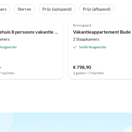
mers
Sterren
Prijs (oplopend)
Prijs (aflopend)
(1)
Kronsgaard
Vakantiehuis 8 persoons vakantie huis in Gelting
amers
2 Slaapkamers
 Reageerder
Snelle Reageerder
-
€ 798,90
 7 Nachten
2 gasten / 7 Nachten