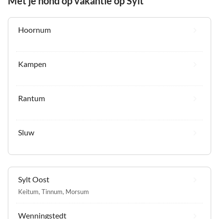
Met je hond op vakantie op Sylt
Hoornum
Kampen
Rantum
Sluw
Sylt Oost
Keitum
,
Tinnum
,
Morsum
Wenningstedt