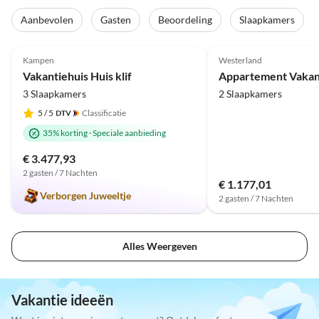
Aanbevolen
Gasten
Beoordeling
Slaapkamers
Top-
4.9
(7)
Advertentie
4.5
(2)
Kampen
Westerland
Vakantiehuis Huis klif
3 Slaapkamers
2 Slaapkamers
5
/ 5
Classificatie
35% korting
·
Speciale aanbieding
€ 3.477,93
2 gasten / 7 Nachten
€ 1.177,01
Verborgen Juweeltje
2 gasten / 7 Nachten
Alles Weergeven
Vakantie ideeën