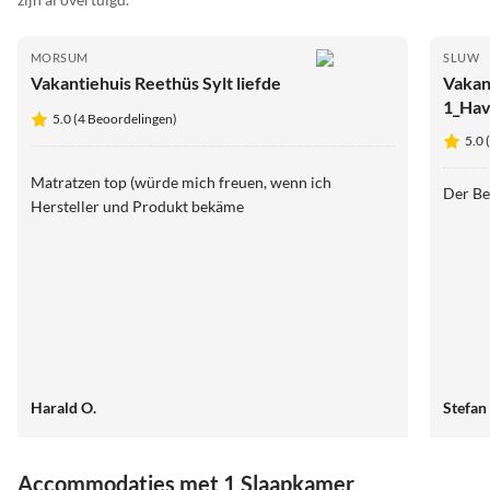
MORSUM
SLUW
Vakantiehuis Reethüs Sylt liefde
Vakan
1_Hav
5.0 (4 Beoordelingen)
5.0 
Matratzen top (würde mich freuen, wenn ich
Der Be
Hersteller und Produkt bekäme
Harald O.
Stefan
Accommodaties met 1 Slaapkamer