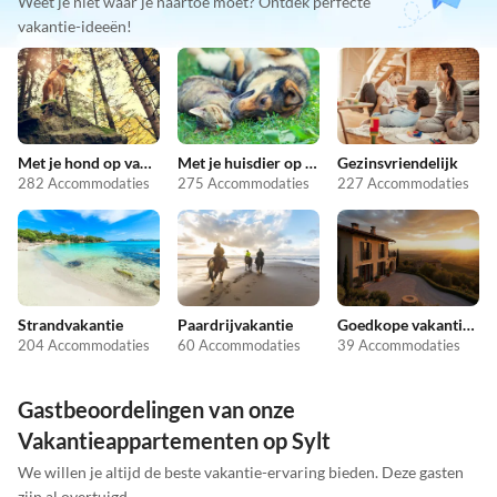
Weet je niet waar je naartoe moet? Ontdek perfecte
vakantie-ideeën!
Met je hond op vakantie
Met je huisdier op vakantie
Gezinsvriendelijk
282 Accommodaties
275 Accommodaties
227 Accommodaties
Strandvakantie
Paardrijvakantie
Goedkope vakantieappartementen
204 Accommodaties
60 Accommodaties
39 Accommodaties
Gastbeoordelingen van onze
Vakantieappartementen op Sylt
We willen je altijd de beste vakantie-ervaring bieden. Deze gasten
zijn al overtuigd.