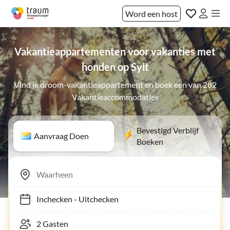
Word een host
Vakantieappartementen voor vakanties met
honden op Sylt
Vind je droom-vakantieappartement en boek een van 282
Vakantieaccommodaties
Bevestigd Verblijf
Aanvraag Doen
Boeken
Inchecken
-
Uitchecken