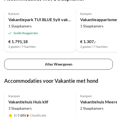
4.1
(7)
Rantum
Kampen
Vakantiepark TUI BLUE Sylt vakantiepark
1 Slaapkamers
1 Slaapkamers
Snelle Reageerder
€ 1.791,18
€ 1.307,-
2 gasten / 7 Nachten
2 gasten / 7 Nachten
Alles Weergeven
Accommodaties voor Vakantie met hond
Top-
4.9
(7)
Advertentie
5.0
(1)
Kampen
Kampen
Vakantiehuis Huis klif
Vakantiehuis Meer
3 Slaapkamers
2 Slaapkamers
5
/ 5
Classificatie