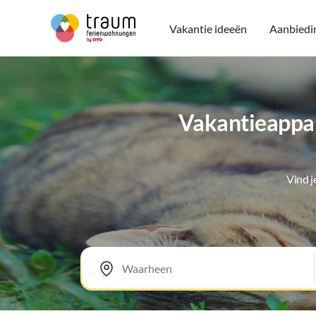
Vakantie ideeën
Aanbiedi
Vakantieappar
Vind 