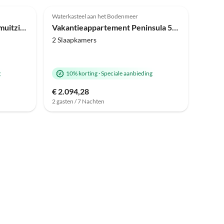
Waterkasteel aan het Bodenmeer
Vakantieappartement Droomuitzicht
Vakantieappartement Peninsula 52 | Zeezicht
2 Slaapkamers
g
10% korting
·
Speciale aanbieding
€ 2.094,28
2 gasten / 7 Nachten