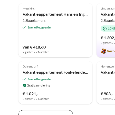
5.0
(74)
4.9
Messkirch
Lindau aa
Vakantieappartement Hans en Ingrid Reichert
1 Slaapkamers
2 Slaapk
Snelle Reageerder
10% 
€ 1.302
2 gasten /
van € 418,60
Verb
2 gasten / 7 Nachten
Daisendorf
Hohenweil
Vakantieappartement Fonkelende lichten
Vakanti
Snelle Reageerder
Gratis annulering
€ 1.021,-
€ 903,-
2 gasten / 7 Nachten
2 gasten /