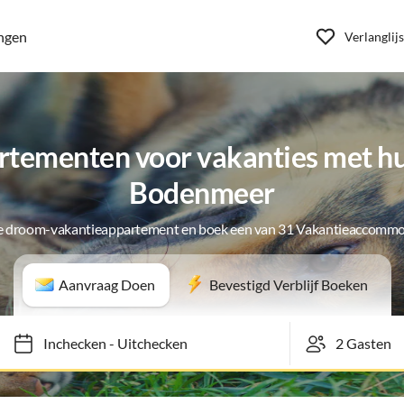
ngen
Verlanglijs
tementen voor vakanties met hui
Bodenmeer
je droom-vakantieappartement en boek een van 31 Vakantieaccommo
Aanvraag Doen
Bevestigd Verblijf Boeken
Inchecken
-
Uitchecken