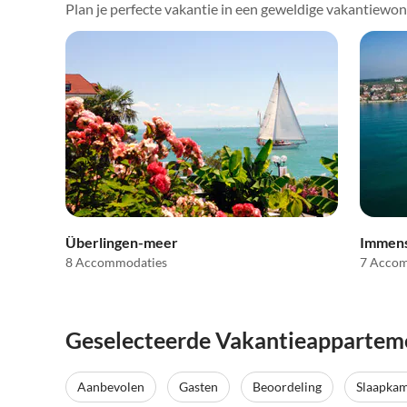
Plan je perfecte vakantie in een geweldige vakantiewo
Überlingen-meer
Immens
8 Accommodaties
7 Acco
Geselecteerde Vakantieapparteme
Aanbevolen
Gasten
Beoordeling
Slaapka
Top-
Advertentie