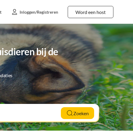
Word een host
t
Inloggen/Registreren
sdieren bij de
daties
Zoeken