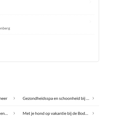
enberg
meer
Gezondheidsspa en schoonheid bij de Bodenmeer
Luxe accommodaties bij de Bodenmeer
Met je hond op vakantie bij de Bodenmeer