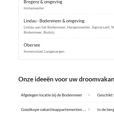
Bregenz & omgeving
Hohenweiler
Lindau - Bodenmeer & omgeving
Lindau aan het Bodenmeer
,
Hergensweiler
,
Sigmarszell
,
W
Bodenmeer
,
Bodolz
Obersee
Immensstad
,
Langenargen
Onze ideeën voor uw droomvakant
Afgelegen locatie bij de Bodenmeer
Goedkope vakantieappartementen bij de Bodenmeer
In de ber