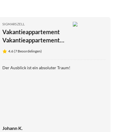
SIGMARSZELL
Vakantieappartement
Vakantieappartement
Droomuitzicht
4.6 (7 Beoordelingen)
Der Ausblick ist ein absoluter Traum!
Johann K.