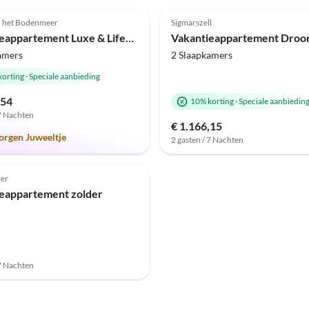
(9)
4.6
(7)
n het Bodenmeer
Sigmarszell
Vakantieappartement Luxe & Lifestyle
amers
2 Slaapkamers
korting
·
Speciale aanbieding
,54
10% korting
·
Speciale aanbiedin
 7 Nachten
€ 1.166,15
orgen Juweeltje
2 gasten / 7 Nachten
Top-
Advertentie
er
eappartement zolder
 7 Nachten