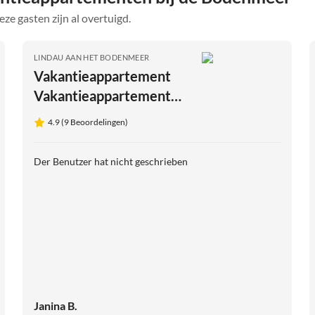
eze gasten zijn al overtuigd.
LINDAU AAN HET BODENMEER
Vakantieappartement
Vakantieappartement
Luxe & Lifestyle
4.9 (9 Beoordelingen)
Der Benutzer hat nicht geschrieben
Janina B.