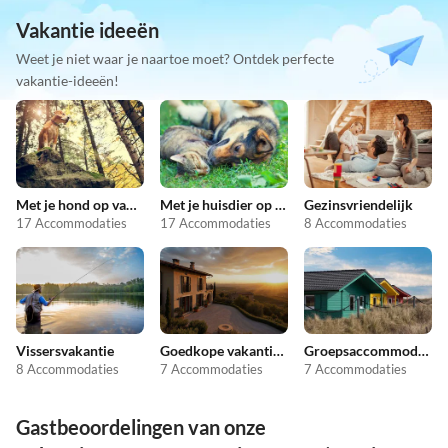
Vakantie ideeën
Weet je niet waar je naartoe moet? Ontdek perfecte
vakantie-ideeën!
Met je hond op vakantie
Met je huisdier op vakantie
Gezinsvriendelijk
17 Accommodaties
17 Accommodaties
8 Accommodaties
Vissersvakantie
Goedkope vakantieappartementen
Groepsaccommodatie
8 Accommodaties
7 Accommodaties
7 Accommodaties
Gastbeoordelingen van onze