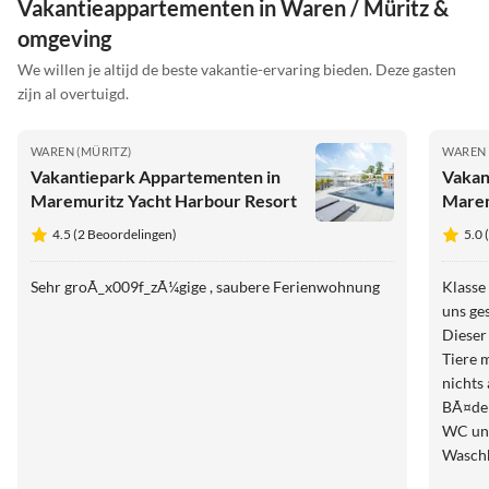
Vakantieappartementen in Waren / Müritz &
omgeving
We willen je altijd de beste vakantie-ervaring bieden. Deze gasten
zijn al overtuigd.
WAREN (MÜRITZ)
WAREN 
Vakantiepark Appartementen in
Vakan
Maremuritz Yacht Harbour Resort
Marem
4.5 (2 Beoordelingen)
5.0 
Sehr groÃ_x009f_zÃ¼gige , saubere Ferienwohnung
Klasse
uns ge
Dieser ist mi
Tiere 
nichts
BÃ¤der
WC und
Waschb
und se