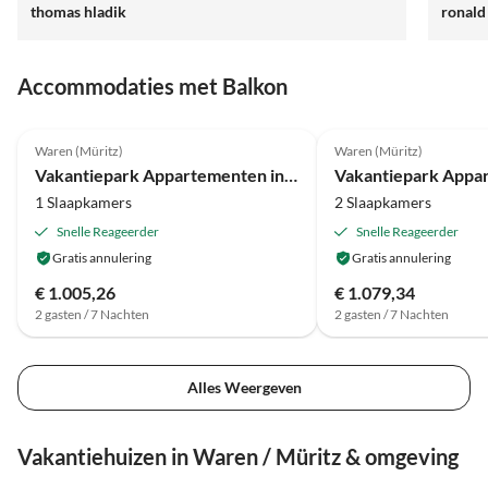
thomas hladik
ronald
Ledigl
Eine a
nicht 
Accommodaties met Balkon
prima 
4.0
(2)
4.5
(2)
Waren (Müritz)
Waren (Müritz)
Vakantiepark Appartementen in Maremuritz Yacht Harbour Resort
1 Slaapkamers
2 Slaapkamers
Snelle Reageerder
Snelle Reageerder
Gratis annulering
Gratis annulering
€ 1.005,26
€ 1.079,34
2 gasten / 7 Nachten
2 gasten / 7 Nachten
Alles Weergeven
Vakantiehuizen in Waren / Müritz & omgeving
5.0
(27)