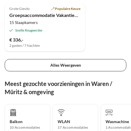
Grote Gievitz
Populaire Keuze
Groepsaccommodatie Vakantiehuis Zorgeloos in Groß Gievitz
15 Slaapkamers
Snelle Reageerder
€ 336,-
2 gasten / 7 Nachten
Alles Weergeven
Meest gezochte voorzieningen in Waren /
Müritz & omgeving
Balkon
WLAN
Wasmachine
10 Accommodaties
17 Accommodaties
1 Accommodati