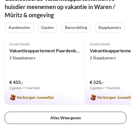
huisdier meenemen op vakantie in Waren /
Müritz & omgeving
Aanbevolen
Gasten
Beoordeling
Slaapkamers
5.0
(30)
4.9
(29)
Grote Gievitz
Grote Gievitz
Vakantieappartement Paardenbloem
Vakantieapparteme
2 Slaapkamers
2 Slaapkamers
€ 455,-
€ 525,-
2 gasten / 7 Nachten
2 gasten / 7 Nachten
Verborgen Juweeltje
Verborgen Juweelt
Alles Weergeven