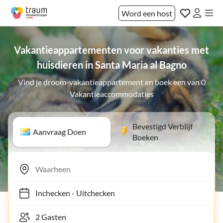
Word een host
Vakantieappartementen voor vakanties met
huisdieren in Santa Maria al Bagno
Vind je droom-vakantieappartement en boek een van 0
Vakantieaccommodaties
Bevestigd Verblijf
Aanvraag Doen
Boeken
Inchecken
-
Uitchecken