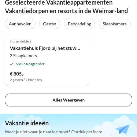
Geselecteerde Vakantieappartementen
Vakantiedorpen en resorts in de Weimar-land
Aanbevolen
Gasten
Beoordeling
Slaapkamers
4.1
(2)
Hohenfelden
Vakantiehuis Fjord bij het stuwmeer Hohenfelden
2 Slaapkamers
Snelle Reageerder
€ 805,-
2 gasten / 7 Nachten
Alles Weergeven
Vakantie ideeën
Weet je niet waar je naartoe moet? Ontdek perfecte