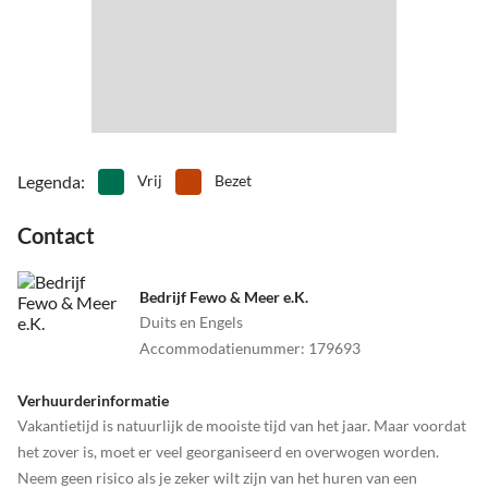
Het water loopt in het begin geleidelijk af en is daarom een paradijs
•
Speelschuur/binnenspeeltuin
•
Squash
voor kinderen. Strandwandelingen naar Göhren of naar de Selliner
•
Strand volleybal
•
Surfen
Seebrücke zijn populair, om daar op de Selliner Seebrücke te
•
Tennis
•
Theater
genieten van het uitzicht over de Oostzee of zelfs vanaf de
•
Thermische baden
•
Vissen
Seebrücke een uitstapje op de Oostzee te maken.
•
Vogels kijken
•
Volleybal
•
Wandeltocht
•
Waterskiën
•
Watersport
•
Welzijn
Legenda
:
Vrij
Bezet
•
Zomerrodelbaan
•
Zwemmen
Contact
Bedrijf Fewo & Meer e.K.
Duits en Engels
Accommodatienummer
:
179693
Verhuurderinformatie
Vakantietijd is natuurlijk de mooiste tijd van het jaar. Maar voordat
het zover is, moet er veel georganiseerd en overwogen worden.
Neem geen risico als je zeker wilt zijn van het huren van een