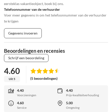
eersteklas vakantieobject, boek bij ons.
Telefoonnummer van de verhuurder
Voer meer gegevens in om het telefoonnummer van de verhuurder
te krijgen
Gegevens invoeren
Beoordelingen en recensies
Schrijf een beoordeling
4.60
(5 beoordelingen)
Uit 5
4.40
4.40
Voorzieningen
Prijs-kwaliteitverhouding
4.60
5.00
Service
Omgeving