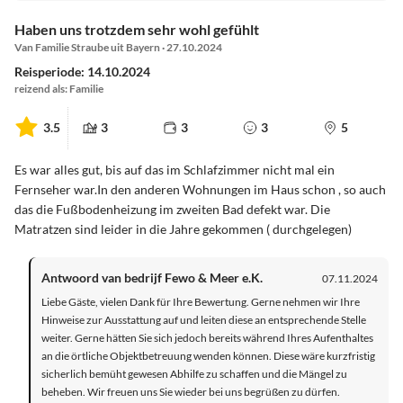
Haben uns trotzdem sehr wohl gefühlt
Van Familie Straube uit Bayern · 27.10.2024
Reisperiode: 14.10.2024
reizend als: Familie
3.5
3
3
3
5
Es war alles gut, bis auf das im Schlafzimmer nicht mal ein
Fernseher war.In den anderen Wohnungen im Haus schon , so auch
das die Fußbodenheizung im zweiten Bad defekt war. Die
Matratzen sind leider in die Jahre gekommen ( durchgelegen)
Antwoord van bedrijf Fewo & Meer e.K.
07.11.2024
Liebe Gäste, vielen Dank für Ihre Bewertung. Gerne nehmen wir Ihre
Hinweise zur Ausstattung auf und leiten diese an entsprechende Stelle
weiter. Gerne hätten Sie sich jedoch bereits während Ihres Aufenthaltes
an die örtliche Objektbetreuung wenden können. Diese wäre kurzfristig
sicherlich bemüht gewesen Abhilfe zu schaffen und die Mängel zu
beheben. Wir freuen uns Sie wieder bei uns begrüßen zu dürfen.