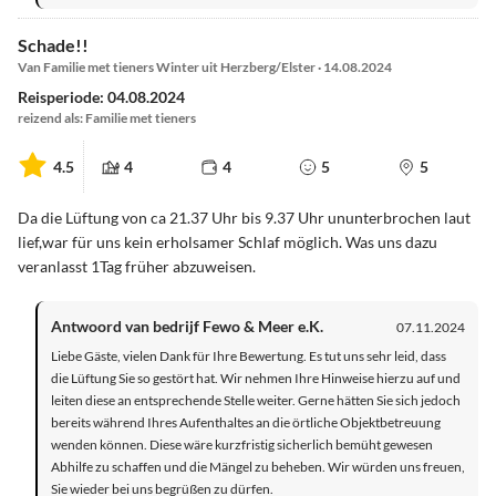
Schade!!
Van Familie met tieners Winter uit Herzberg/Elster · 14.08.2024
Reisperiode: 04.08.2024
reizend als: Familie met tieners
4.5
4
4
5
5
Da die Lüftung von ca 21.37 Uhr bis 9.37 Uhr ununterbrochen laut
lief,war für uns kein erholsamer Schlaf möglich. Was uns dazu
veranlasst 1Tag früher abzuweisen.
Antwoord van bedrijf Fewo & Meer e.K.
07.11.2024
Liebe Gäste, vielen Dank für Ihre Bewertung. Es tut uns sehr leid, dass
die Lüftung Sie so gestört hat. Wir nehmen Ihre Hinweise hierzu auf und
leiten diese an entsprechende Stelle weiter. Gerne hätten Sie sich jedoch
bereits während Ihres Aufenthaltes an die örtliche Objektbetreuung
wenden können. Diese wäre kurzfristig sicherlich bemüht gewesen
Abhilfe zu schaffen und die Mängel zu beheben. Wir würden uns freuen,
Sie wieder bei uns begrüßen zu dürfen.