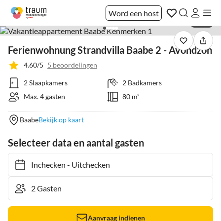
Word een host
1 / 22
Ferienwohnung Strandvilla Baabe 2 - Avondzon
4.60/5
5 beoordelingen
2 Slaapkamers
2 Badkamers
Max. 4 gasten
80 m²
Baabe
Bekijk op kaart
Selecteer data en aantal gasten
Inchecken
-
Uitchecken
Aanvraag indienen