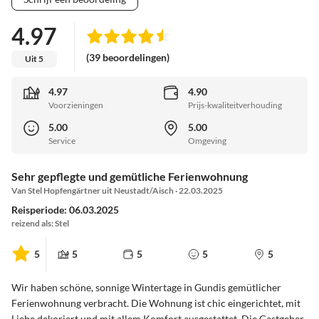
4.97
(39 beoordelingen)
Uit 5
4.97
4.90
Voorzieningen
Prijs-kwaliteitverhouding
5.00
5.00
Service
Omgeving
Sehr gepflegte und gemütliche Ferienwohnung
Van Stel Hopfengärtner uit Neustadt/Aisch · 22.03.2025
Reisperiode: 06.03.2025
reizend als: Stel
5
5
5
5
5
Wir haben schöne, sonnige Wintertage in Gundis gemütlicher
Ferienwohnung verbracht. Die Wohnung ist chic eingerichtet, mit
Liebe dekoriert und mit allem Komfort ausgestattet. Die Gastgeber