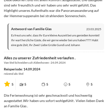
sind sehr freundlich und wir haben uns sehr wohl gefühlt. Das
Highlight unseres Aufenthalts war die Panoramawanderung auf
der Hemmersuppenalm bei strahlendem Sonnenschein.
Antwoord van Familie Glas
23.03.2025
Es freut uns sehr, dass Ihr Eure kleine Auszeit bei uns genießen konntet!
Ihr wart herzliche Gäste, die wir gerne wieder bei uns haben????! Habt
eine gute Zeit, Ihr Zwei! Liebe Grüße Gundi und Johann
Alles zu unserer Zufriedenheit verlaufen .
Van Stel Schneiders uit Aldenhoven · 24.09.2024
Reisperiode: 14.09.2024
reizend als: Stel
5
5
5
5
5
Die Ferienwohnung ist sehr geschmackvoll und hochwertig
ausgestattet .Wir haben uns sofort wohlgefühlt . Vielen lieben Dank
an Familie Glas .