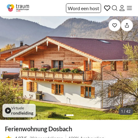
Word een host
Virtuele
1 / 42
rondleiding
Ferienwohnung Dosbach