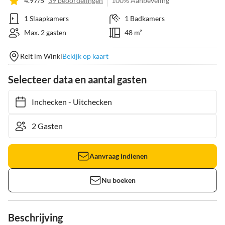
4.97/5
39 beoordelingen
100% Aanbeveling
1 Slaapkamers
1 Badkamers
Max. 2 gasten
48 m²
Reit im Winkl
Bekijk op kaart
Selecteer data en aantal gasten
Inchecken
-
Uitchecken
Aanvraag indienen
Nu boeken
Beschrijving