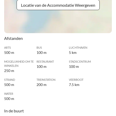
Locatie van de Accommodatie Weergeven
Afstanden
ARTS
BUS
LUCHTHAVEN
500 m
100 m
5 km
MOGELIJKHEID OM TE
RESTAURANT
STADSCENTRUM
WINKELEN
100 m
100 m
250 m
STRAND
TREINSTATION
VEERBOOT
500 m
200 m
7.5 km
WATER
500 m
In de buurt