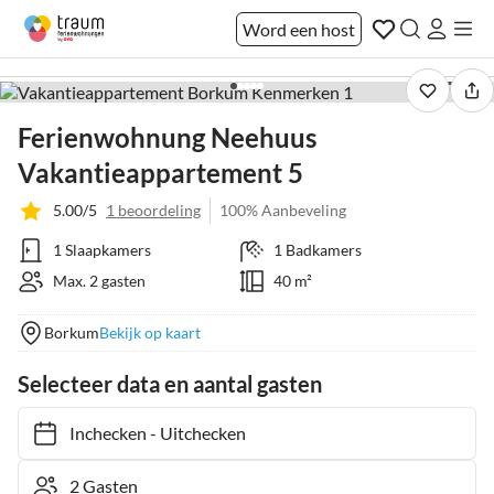
Word een host
1 / 17
Ferienwohnung Neehuus
Vakantieappartement 5
5.00/5
1 beoordeling
100% Aanbeveling
1 Slaapkamers
1 Badkamers
Max. 2 gasten
40 m²
Borkum
Bekijk op kaart
Selecteer data en aantal gasten
Inchecken
-
Uitchecken