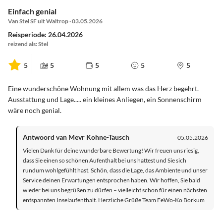
Einfach genial
Van Stel SF uit Waltrop · 03.05.2026
Reisperiode: 26.04.2026
reizend als: Stel
5
5
5
5
5
Eine wunderschöne Wohnung mit allem was das Herz begehrt.
Ausstattung und Lage..... ein kleines Anliegen, ein Sonnenschirm
wäre noch genial.
Antwoord van Mevr Kohne-Tausch
05.05.2026
Vielen Dank für deine wunderbare Bewertung! Wir freuen uns riesig,
dass Sie einen so schönen Aufenthalt bei uns hattest und Sie sich
rundum wohlgefühlt hast. Schön, dass die Lage, das Ambiente und unser
Service deinen Erwartungen entsprochen haben. Wir hoffen, Sie bald
wieder bei uns begrüßen zu dürfen – vielleicht schon für einen nächsten
entspannten Inselaufenthalt. Herzliche Grüße Team FeWo-Ko Borkum