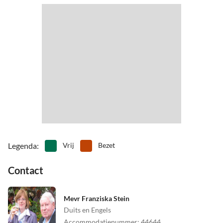
•
Speelschuur/binnenspeeltuin
•
Strand volleybal
afstand.
•
Surfen
•
Tennis
•
Vissen
•
Voetbal
Het strand is slechts ongeveer 200 meter verwijderd en ook het
•
Vogels kijken
•
Volleybal
stadscentrum met winkelmogelijkheden, het klimpark, ons
•
Wadlopen
•
Watersport
vrijetijdsbad "Gezeitenland" en andere faciliteiten zijn snel te
•
Welzijn
•
Zwemmen
bereiken.
Legenda
:
Vrij
Bezet
Contact
Mevr Franziska Stein
Duits en Engels
Accommodatienummer
:
44644