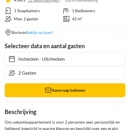
4.96/5
12 beoordelingen
100% Aanbeveling
1 Slaapkamers
1 Badkamers
Max. 2 gasten
42 m²
Borkum
Bekijk op kaart
Selecteer data en aantal gasten
Inchecken
-
Uitchecken
Aanvraag indienen
Beschrijving
Ons vakantieappartement is voor 2 personen zeer persoonlijk en 
liefdevol ingericht in warme kleuren en beschikt over een gratis 