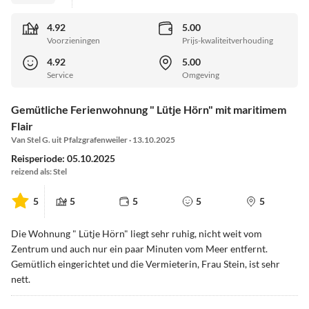
4.92
5.00
Voorzieningen
Prijs-kwaliteitverhouding
4.92
5.00
Service
Omgeving
Gemütliche Ferienwohnung " Lütje Hörn" mit maritimem
Flair
Van Stel G. uit Pfalzgrafenweiler · 13.10.2025
Reisperiode: 05.10.2025
reizend als: Stel
5
5
5
5
5
Die Wohnung " Lütje Hörn" liegt sehr ruhig, nicht weit vom
Zentrum und auch nur ein paar Minuten vom Meer entfernt.
Gemütlich eingerichtet und die Vermieterin, Frau Stein, ist sehr
nett.