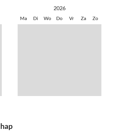
mliggende bossen. Het natuurgebied "Graswarder" is net zo'n
2026
.
Ma
Di
Wo
Do
Vr
Za
Zo
r iedereen – of je nu alleen bent, als stel of met familie. Duik
e Oostzee en ervaar de perfecte mix van ontspanning,
roomvakantie in "Herz von Kellenhusen 17"! We kijken ernaar
chap