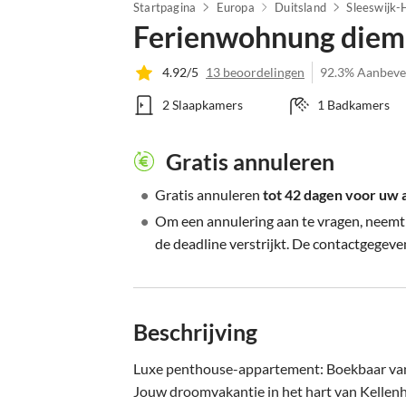
Startpagina
Europa
Duitsland
Sleeswijk-
Ferienwohnung dieme
4.92/5
13 beoordelingen
92.3% Aanbeve
2 Slaapkamers
1 Badkamers
Gratis annuleren
•
Gratis annuleren
tot 42 dagen voor uw
•
Om een annulering aan te vragen, neemt
de deadline verstrijkt. De contactgegeven
Beschrijving
Luxe penthouse-appartement: Boekbaar van
Jouw droomvakantie in het hart van Kellenhu