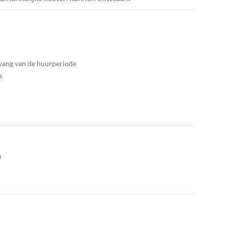
nvang van de huurperiode
s
n