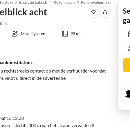
Holstein
Baai van Lübeck
Kellenhusen
Ferienwohnung diemelblick 
lblick acht
Se
ga
ling
Max. 4 gasten
93 m²
 aankomstdatum.
 u rechtstreeks contact op met de verhuurder voordat
s vindt u direct in de advertentie.
af 15.12.23

sen - slechts 300 m van het strand verwijderd!
