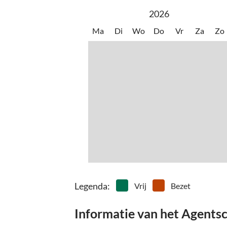
zandstrand, wandelingen en fietstochten in de o
2026
bezoek waard als dagtochten naar Lübeck en Kiel
Ma
Di
Wo
Do
Vr
Za
Zo
Kellenhusen belooft een onvergetelijk verblijf voo
in de ontspannen sfeer van deze badplaats aan d
activiteiten en culturele ontdekkingen.
Boek nu en verzeker jezelf van een exclusieve d
uit om je als onze gasten te mogen verwelkomen.
Legenda
:
Vrij
Bezet
Informatie van het Agents