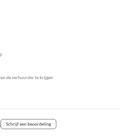
9
n de verhuurder te krijgen
s
Schrijf een beoordeling