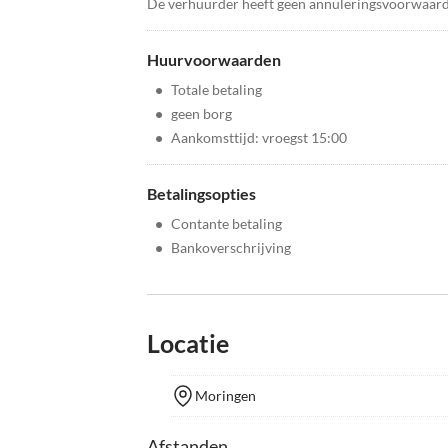
De verhuurder heeft geen annuleringsvoorwaar
Huurvoorwaarden
•
Totale betaling
•
geen borg
•
Aankomsttijd: vroegst 15:00
Betalingsopties
•
Contante betaling
•
Bankoverschrijving
Locatie
Moringen
Afstanden