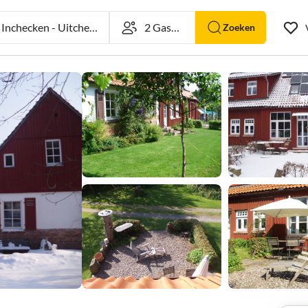
nchecken
-
Uitchecken
Zoeken