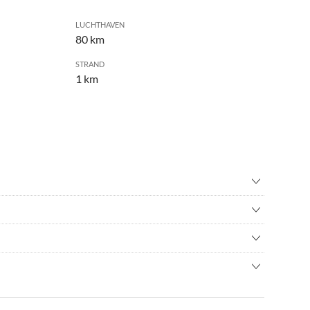
LUCHTHAVEN
80 km
STRAND
1 km
ing
•
Cultuur
achen
•
Geschiktheid
touwenparcours
•
Jagen
vuur
•
Langlaufen
uitgestrekte weidevallei. Omgeven door bos, op 800 m van de
c walking
•
Rijden
l, ezel
sobservatie
•
Wandeltocht
outes van het Nationaal Park Solling-Vogler, de Weser- en