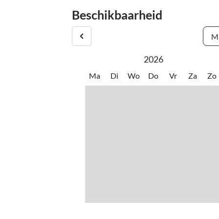
Leine-fietsroutes en een 6 km lang bos- en vel
Beschikbaarheid
Een biologische boerderijwinkel bevindt zich op 
Ma
2026
Ma
Di
Wo
Do
Vr
Za
Zo