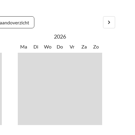
dpad naar het natuurzwembad Lauenberg.
4 km afstand.
andoverzicht
2026
Ma
Di
Wo
Do
Vr
Za
Zo