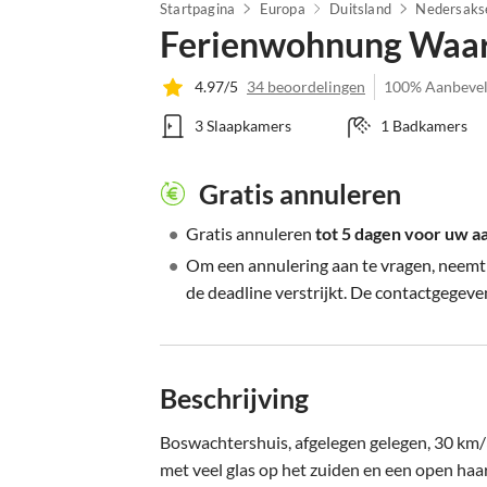
Startpagina
Europa
Duitsland
Nedersaks
Ferienwohnung Waar
4.97/5
34 beoordelingen
100% Aanbevel
3 Slaapkamers
1 Badkamers
Gratis annuleren
•
Gratis annuleren
tot 5 dagen voor uw 
•
Om een annulering aan te vragen, neemt
de deadline verstrijkt. De contactgegeven
Beschrijving
Boswachtershuis, afgelegen gelegen, 30 km
met veel glas op het zuiden en een open haar