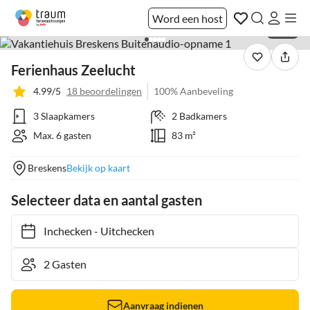
Word een host
1 / 26
Ferienhaus Zeelucht
4.99/5
18 beoordelingen
100% Aanbeveling
3 Slaapkamers
2 Badkamers
Max. 6 gasten
83 m²
Breskens
Bekijk op kaart
Selecteer data en aantal gasten
Inchecken
-
Uitchecken
Aanvraag indienen