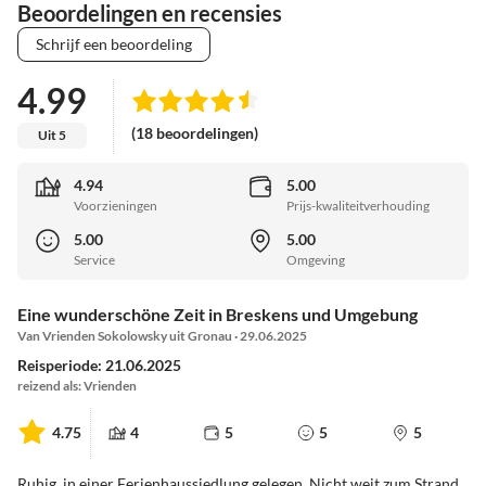
Beoordelingen en recensies
Schrijf een beoordeling
4.99
(18 beoordelingen)
Uit 5
4.94
5.00
Voorzieningen
Prijs-kwaliteitverhouding
5.00
5.00
Service
Omgeving
Eine wunderschöne Zeit in Breskens und Umgebung
Van Vrienden Sokolowsky uit Gronau · 29.06.2025
Reisperiode: 21.06.2025
reizend als: Vrienden
4.75
4
5
5
5
Ruhig, in einer Ferienhaussiedlung gelegen. Nicht weit zum Strand.