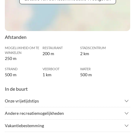
Afstanden
MOGELIJKHEID OM TE
RESTAURANT
STADSCENTRUM
WINKELEN
200 m
2 km
250 m
STRAND
VEERBOOT
WATER
500 m
1 km
500 m
In de buurt
Onze vrijetijdstips
•
Basketbal
•
Boottocht/rondvaart
Andere recreatiemogelijkheden
•
Bowling
•
Bowlingbaan/bowlen
---
•
Delta vliegen
•
Fietsen/fietsen
Vakantiebestemming
•
Fietsverhuur
•
Golf