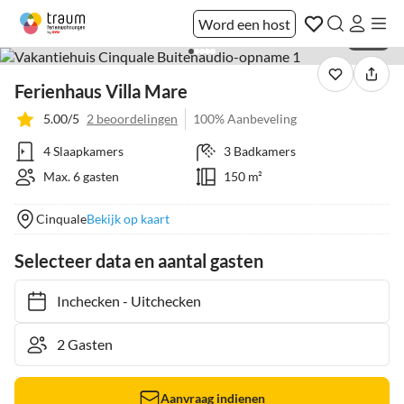
Word een host
1 / 32
Ferienhaus Villa Mare
5.00/5
2 beoordelingen
100% Aanbeveling
4 Slaapkamers
3 Badkamers
Max. 6 gasten
150 m²
Cinquale
Bekijk op kaart
Selecteer data en aantal gasten
Inchecken
-
Uitchecken
Aanvraag indienen