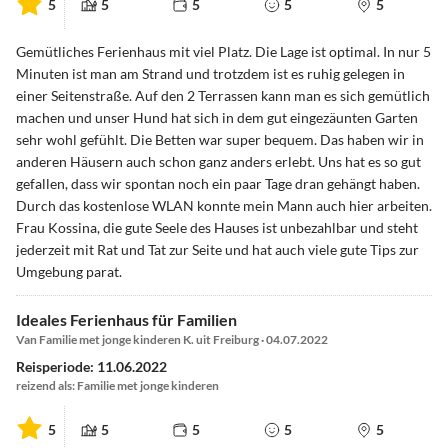
5
5
5
5
5
Gemütliches Ferienhaus mit viel Platz. Die Lage ist optimal. In nur 5
Minuten ist man am Strand und trotzdem ist es ruhig gelegen in
einer Seitenstraße. Auf den 2 Terrassen kann man es sich gemütlich
machen und unser Hund hat sich in dem gut eingezäunten Garten
sehr wohl gefühlt. Die Betten war super bequem. Das haben wir in
anderen Häusern auch schon ganz anders erlebt. Uns hat es so gut
gefallen, dass wir spontan noch ein paar Tage dran gehängt haben.
Durch das kostenlose WLAN konnte mein Mann auch hier arbeiten.
Frau Kossina, die gute Seele des Hauses ist unbezahlbar und steht
jederzeit mit Rat und Tat zur Seite und hat auch viele gute Tips zur
Umgebung parat.
Ideales Ferienhaus für Familien
Van Familie met jonge kinderen K. uit Freiburg · 04.07.2022
Reisperiode: 11.06.2022
reizend als: Familie met jonge kinderen
5
5
5
5
5