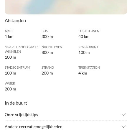
Afstanden
ARTS
BUS
LUCHTHAVEN
1 km
300 m
40 km
MOGELIJKHEID OM TE
NACHTLEVEN
RESTAURANT
WINKELEN
800 m
100 m
100 m
STADSCENTRUM
STRAND
TREINSTATION
100 m
200 m
4 km
WATER
200 m
In de buurt
Onze vrijetijdstips
•
Attractiepark
•
Berg wandelen
Andere recreatiemogelijkheden
•
Bezienswaardigheden
•
Boottocht/rondvaart