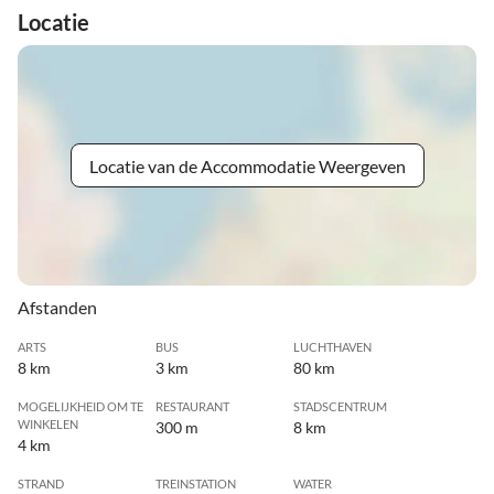
Locatie
Locatie van de Accommodatie Weergeven
Afstanden
ARTS
BUS
LUCHTHAVEN
8 km
3 km
80 km
MOGELIJKHEID OM TE
RESTAURANT
STADSCENTRUM
WINKELEN
300 m
8 km
4 km
STRAND
TREINSTATION
WATER