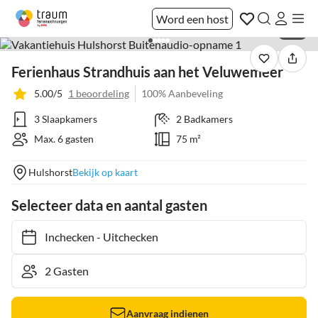
Word een host
1 / 9
Ferienhaus Strandhuis aan het Veluwemeer
5.00/5
1 beoordeling
100% Aanbeveling
3 Slaapkamers
2 Badkamers
Max. 6 gasten
75 m²
Hulshorst
Bekijk op kaart
Selecteer data en aantal gasten
Inchecken
-
Uitchecken
Aanvraag indienen