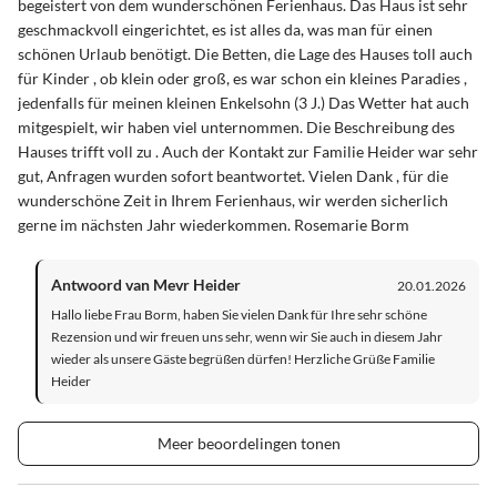
begeistert von dem wunderschönen Ferienhaus. Das Haus ist sehr
geschmackvoll eingerichtet, es ist alles da, was man für einen
schönen Urlaub benötigt. Die Betten, die Lage des Hauses toll auch
für Kinder , ob klein oder groß, es war schon ein kleines Paradies ,
jedenfalls für meinen kleinen Enkelsohn (3 J.) Das Wetter hat auch
mitgespielt, wir haben viel unternommen. Die Beschreibung des
Hauses trifft voll zu . Auch der Kontakt zur Familie Heider war sehr
gut, Anfragen wurden sofort beantwortet. Vielen Dank , für die
wunderschöne Zeit in Ihrem Ferienhaus, wir werden sicherlich
gerne im nächsten Jahr wiederkommen. Rosemarie Borm
Antwoord van Mevr Heider
20.01.2026
Hallo liebe Frau Borm, haben Sie vielen Dank für Ihre sehr schöne
Rezension und wir freuen uns sehr, wenn wir Sie auch in diesem Jahr
wieder als unsere Gäste begrüßen dürfen! Herzliche Grüße Familie
Heider
Meer beoordelingen tonen