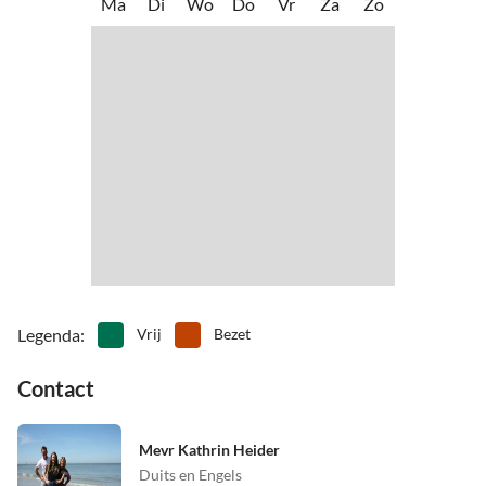
Ma
Di
Wo
Do
Vr
Za
Zo
•naar Vlissingen, dan de veerboot naar Breskens en ongeveer 15
•
Wandeltocht
•
Zwemmen
minuten lopen naar het vakantiehuis.
Legenda
:
Vrij
Bezet
Contact
Mevr Kathrin Heider
Duits en Engels