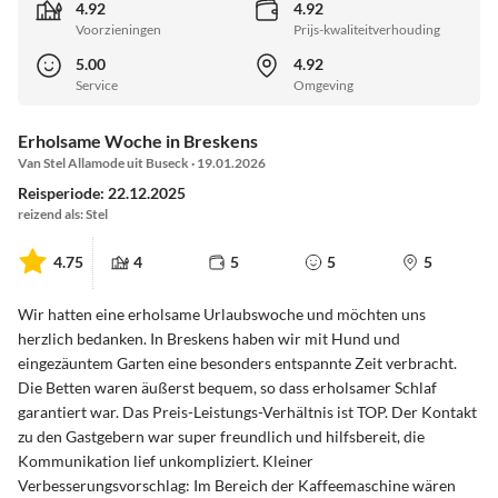
4.92
4.92
Voorzieningen
Prijs-kwaliteitverhouding
5.00
4.92
Service
Omgeving
Erholsame Woche in Breskens
Van Stel Allamode uit Buseck · 19.01.2026
Reisperiode: 22.12.2025
reizend als: Stel
4.75
4
5
5
5
Wir hatten eine erholsame Urlaubswoche und möchten uns
herzlich bedanken. In Breskens haben wir mit Hund und
eingezäuntem Garten eine besonders entspannte Zeit verbracht.
Die Betten waren äußerst bequem, so dass erholsamer Schlaf
garantiert war. Das Preis-Leistungs-Verhältnis ist TOP. Der Kontakt
zu den Gastgebern war super freundlich und hilfsbereit, die
Kommunikation lief unkompliziert. Kleiner
Verbesserungsvorschlag: Im Bereich der Kaffeemaschine wären