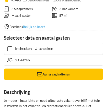
4.94/5
13 beoordelingen
100% Aanbeveling
3 Slaapkamers
2 Badkamers
Max. 6 gasten
87 m²
Breskens
Bekijk op kaart
Selecteer data en aantal gasten
Inchecken
-
Uitchecken
Aanvraag indienen
Beschrijving
Je modern ingerichte en goed uitgeruste vakantieverblijf met tuin 
is gelegen in het vakantie- en recreatiepark Schoneveld. Het 