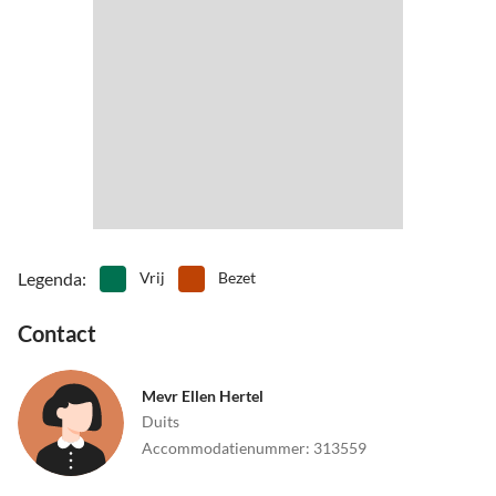
•
Wandeltocht
•
Welzijn
De Eibenstock-tuinen liggen op ongeveer 5 kilometer afstand.
•
Zomerrodelbaan
•
Zwemmen
Er zijn uitgebreide fiets- en wandelroutes in de omgeving. Een meer
waar je heerlijk in het bos kunt zwemmen, ligt op ongeveer 2
kilometer afstand.
Legenda
:
Vrij
Bezet
Contact
Mevr Ellen Hertel
Duits
Accommodatienummer
:
313559