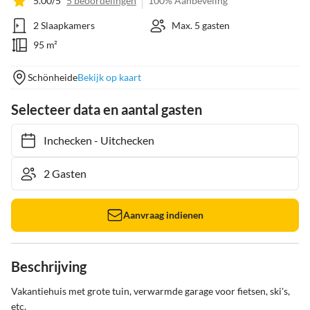
5.00/5
5 beoordelingen
100% Aanbeveling
2 Slaapkamers
Max. 5 gasten
95 m²
Schönheide
Bekijk op kaart
Selecteer data en aantal gasten
Inchecken
-
Uitchecken
Aanvraag indienen
Beschrijving
Vakantiehuis met grote tuin, verwarmde garage voor fietsen, ski's, 
etc.
