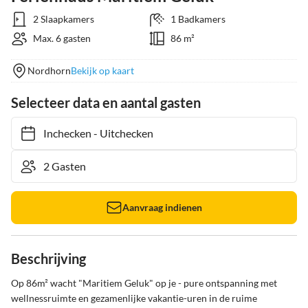
2 Slaapkamers
1 Badkamers
Max. 6 gasten
86 m²
Nordhorn
Bekijk op kaart
Selecteer data en aantal gasten
Inchecken
-
Uitchecken
Aanvraag indienen
Beschrijving
Op 86m² wacht "Maritiem Geluk" op je - pure ontspanning met 
wellnessruimte en gezamenlijke vakantie-uren in de ruime 