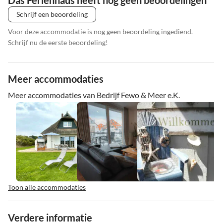
Das Ferienhaus heeft nog geen beoordelingen
Voor meer informatie over Grafschaft Bentheim, bezoek:
www.grafschaft-bentheim-tourismus.de
Schrijf een beoordeling
Voor deze accommodatie is nog geen beoordeling ingediend.
Schrijf nu de eerste beoordeling!
Meer accommodaties
Meer accommodaties van Bedrijf Fewo & Meer e.K.
Toon alle accommodaties
Verdere informatie