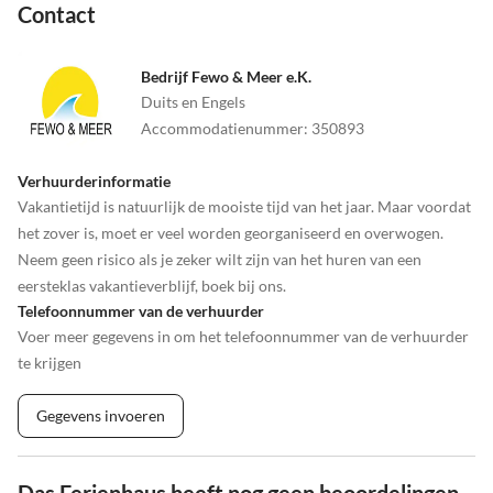
Contact
stadsbeeld bepalen.
Bezoekers kunnen een breed scala aan recreatieve activiteiten
Bedrijf Fewo & Meer e.K.
verwachten voor elke leeftijd en smaak. Verken de stad vanaf het
Duits en Engels
water tijdens een boottocht op de Vechte of maak een ontspannen
Accommodatienummer
:
350893
wandeling door het stadscentrum. Ontdek talloze musea of de
dierentuin, een van de populairste bestemmingen voor gezinnen.
Verhuurderinformatie
Vakantietijd is natuurlijk de mooiste tijd van het jaar. Maar voordat
het zover is, moet er veel worden georganiseerd en overwogen.
Cultuurliefhebbers kunnen tentoonstellingen, theater, tuinen en
Neem geen risico als je zeker wilt zijn van het huren van een
parken en de kunstwandelroute "raumsichten & kunstwegen"
eersteklas vakantieverblijf, boek bij ons.
verwachten.
Telefoonnummer van de verhuurder
Ook sportieve en actieve vakantiegangers komen in Nordhorn aan
Voer meer gegevens in om het telefoonnummer van de verhuurder
hun trekken: wandelen, watersport, paardrijden, golf, zijn slechts
te krijgen
enkele van de vele aanbiedingen.
Gegevens invoeren
Een fietstocht mag je absoluut niet missen. Hiervoor nodigen
talrijke fietspaden in de omgeving uit.