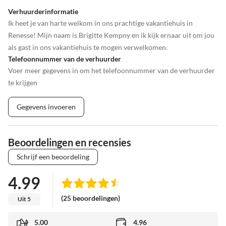
•
Voetbal
•
Vogels kijken
Verhuurderinformatie
•
Volleybal
•
Wadlopen
Ik heet je van harte welkom in ons prachtige vakantiehuis in
•
Wakeboarden
•
Walvisobservatie
Renesse! Mijn naam is Brigitte Kempny en ik kijk ernaar uit om jou
•
Wandeltocht
•
Waterskiën
als gast in ons vakantiehuis te mogen verwelkomen.
•
Waterslang
•
Watersport
Telefoonnummer van de verhuurder
•
Welzijn
•
Wijn proeven
Voer meer gegevens in om het telefoonnummer van de verhuurder
•
Zweefvliegen
•
Zwemmen
te krijgen
Gegevens invoeren
Beoordelingen en recensies
Schrijf een beoordeling
4.99
(25 beoordelingen)
Uit 5
5.00
4.96