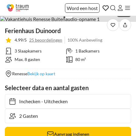
Word een host
1 / 30
Ferienhaus Duinoord
4.99/5
25 beoordelingen
100% Aanbeveling
3 Slaapkamers
1 Badkamers
Max. 8 gasten
80 m²
Renesse
Bekijk op kaart
Selecteer data en aantal gasten
Inchecken
-
Uitchecken
Aanvraag indienen