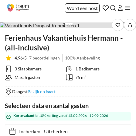
Word een host
1 / 25
Ferienhaus Vakantiehuis Hermann -
(all-inclusive)
4.96/5
7 beoordelingen
100% Aanbeveling
3 Slaapkamers
1 Badkamers
Max. 6 gasten
75 m²
Dangast
Bekijk op kaart
Selecteer data en aantal gasten
Korte vakantie:
10% korting vanaf 15.09.2026 - 19.09.2026
Inchecken
-
Uitchecken