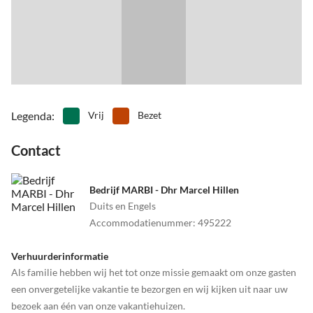
•
Roeien
•
Rolschaatsen
•
Snorkelen
•
Spa-faciliteit
•
Speelplaats
•
Strand volleybal
•
Surfen
•
Tafeltennis
•
Tennis
•
Vissen
•
Voetbal
•
Vogels kijken
•
Volleybal
•
Wadlopen
Legenda
:
Vrij
Bezet
•
Wandeltocht
•
Waterslang
Contact
•
Watersport
•
Welzijn
•
Zwemmen
Bedrijf MARBI - Dhr Marcel Hillen
Duits en Engels
Accommodatienummer
:
495222
Verhuurderinformatie
Als familie hebben wij het tot onze missie gemaakt om onze gasten
een onvergetelijke vakantie te bezorgen en wij kijken uit naar uw
bezoek aan één van onze vakantiehuizen.