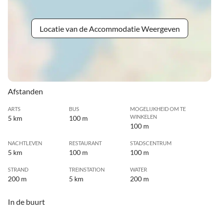
Locatie van de Accommodatie Weergeven
Afstanden
ARTS
BUS
MOGELIJKHEID OM TE
WINKELEN
5 km
100 m
100 m
NACHTLEVEN
RESTAURANT
STADSCENTRUM
5 km
100 m
100 m
STRAND
TREINSTATION
WATER
200 m
5 km
200 m
In de buurt