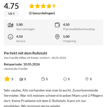
4.75
(2 beoordelingen)
Uit 5
5.00
4.50
Voorzieningen
Prijs-kwaliteitverhouding
4.50
5.00
Service
Omgeving
Perfekt mit dem Rollstuhl
Van Familie Hillen uit Kamp- Lintfort · 18.05.2026
Reisperiode: 10.05.2026
reizend als: Familie
5
5
5
5
5
Sehr sauber, Alls vorhanden was man braucht. Zuvorkommende
Vermieter. War mit meinem schwerst kranken Mann und 2 Pflegern
dort. Keine Probleme mit dem E-Rollstuhl. Kann ich nur
empfehlen. Wir kommen gerne wieder.