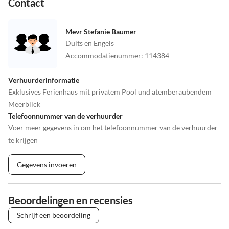
Contact
•
Vissen
•
Voetbal
•
Vogels kijken
•
Volleybal
•
Wandeltocht
•
Welzijn
Mevr Stefanie Baumer
•
Zomerrodelbaan
•
Zwemmen
Duits en Engels
Accommodatienummer
:
114384
Verhuurderinformatie
Exklusives Ferienhaus mit privatem Pool und atemberaubendem
Meerblick
Telefoonnummer van de verhuurder
Voer meer gegevens in om het telefoonnummer van de verhuurder
te krijgen
Gegevens invoeren
Beoordelingen en recensies
Schrijf een beoordeling