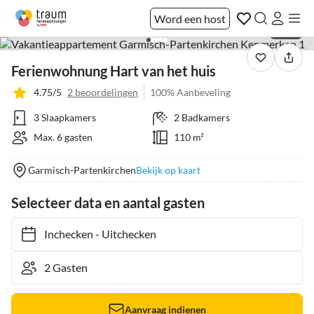
Word een host
1 / 39
Ferienwohnung Hart van het huis
4.75/5
2 beoordelingen
100% Aanbeveling
3 Slaapkamers
2 Badkamers
Max. 6 gasten
110 m²
Garmisch-Partenkirchen
Bekijk op kaart
Selecteer data en aantal gasten
Inchecken
-
Uitchecken
Aanvraag indienen