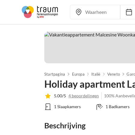
I
Startpagina
Europa
Italië
Veneto
Gard
Holiday apartment L
5.00/5
4 beoordelingen
100% Aanbeveli
1 Slaapkamers
1 Badkamers
Beschrijving