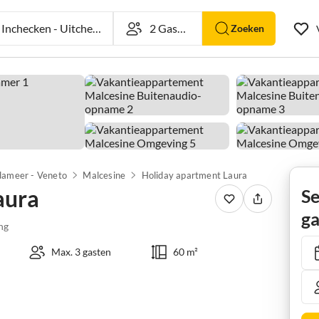
nchecken
-
Uitchecken
Zoeken
ameer - Veneto
Malcesine
Holiday apartment Laura
aura
Se
ga
ng
Max. 3 gasten
60 m²