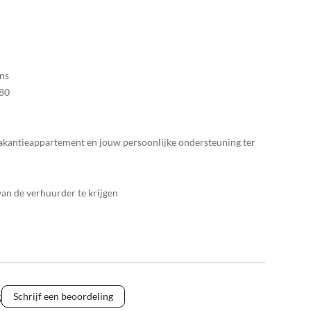
ans
80
 vakantieappartement en jouw persoonlijke ondersteuning ter
n de verhuurder te krijgen
s
Schrijf een beoordeling