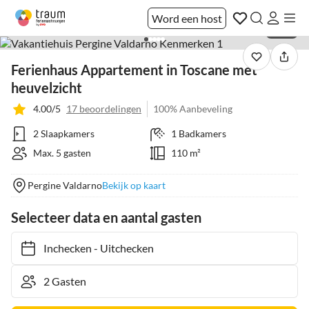
Word een host
1 / 20
Ferienhaus Appartement in Toscane met
heuvelzicht
4.00/5
17 beoordelingen
100% Aanbeveling
2 Slaapkamers
1 Badkamers
Max. 5 gasten
110 m²
Pergine Valdarno
Bekijk op kaart
Selecteer data en aantal gasten
Inchecken
-
Uitchecken