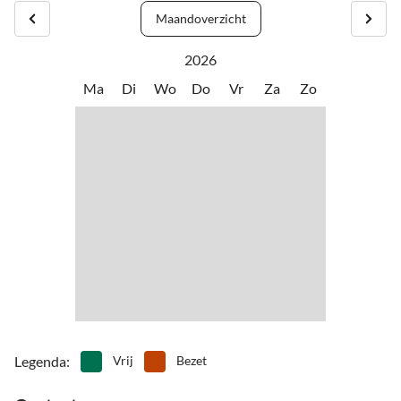
Bioscoop en bowling op 2,5 km afstand.
Maandoverzicht
2026
Ma
Di
Wo
Do
Vr
Za
Zo
Legenda
:
Vrij
Bezet