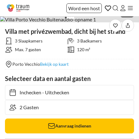
Word een host
1 / 17
Villa met privézwembad, dicht bij het strand
3 Slaapkamers
3 Badkamers
Max. 7 gasten
120 m²
Porto Vecchio
Bekijk op kaart
Selecteer data en aantal gasten
Inchecken
-
Uitchecken
Aanvraag indienen