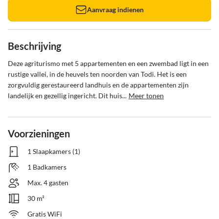
Aanvraag indienen
Beschrijving
Deze agriturismo met 5 appartementen en een zwembad ligt in een 
rustige vallei, in de heuvels ten noorden van Todi. Het is een 
zorgvuldig gerestaureerd landhuis en de appartementen zijn 
landelijk en gezellig ingericht. Dit huis...
Meer tonen
Voorzieningen
1 Slaapkamers (1)
1 Badkamers
Max. 4 gasten
30 m²
Gratis WiFi