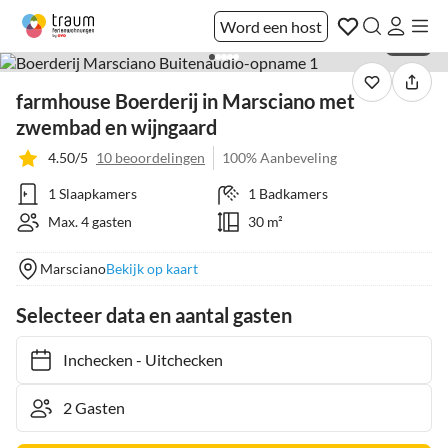
Word een host
1 / 37
farmhouse Boerderij in Marsciano met
zwembad en wijngaard
4.50/5
10 beoordelingen
100% Aanbeveling
1 Slaapkamers
1 Badkamers
Max. 4 gasten
30 m²
Marsciano
Bekijk op kaart
Selecteer data en aantal gasten
Inchecken
-
Uitchecken