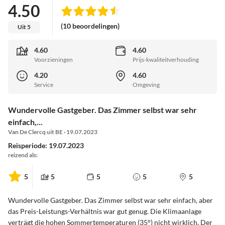
4.50
(10 beoordelingen)
Uit 5
4.60
4.60
Voorzieningen
Prijs-kwaliteitverhouding
4.20
4.60
Service
Omgeving
Wundervolle Gastgeber. Das Zimmer selbst war sehr
einfach,...
Van De Clercq uit BE · 19.07.2023
Reisperiode: 19.07.2023
reizend als:
5
5
5
5
5
Wundervolle Gastgeber. Das Zimmer selbst war sehr einfach, aber
das Preis-Leistungs-Verhältnis war gut genug. Die Klimaanlage
verträgt die hohen Sommertemperaturen (35°) nicht wirklich. Der