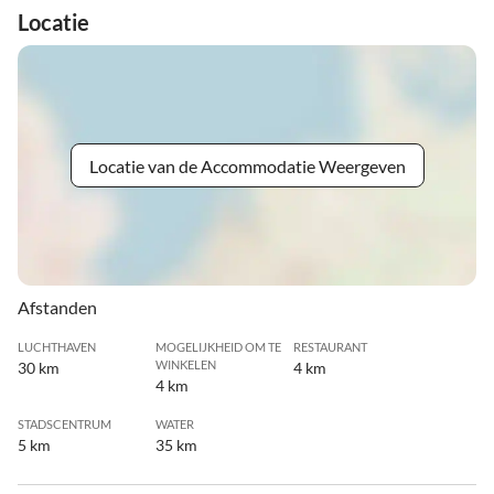
Locatie
Locatie van de Accommodatie Weergeven
Afstanden
LUCHTHAVEN
MOGELIJKHEID OM TE
RESTAURANT
WINKELEN
30 km
4 km
4 km
STADSCENTRUM
WATER
5 km
35 km