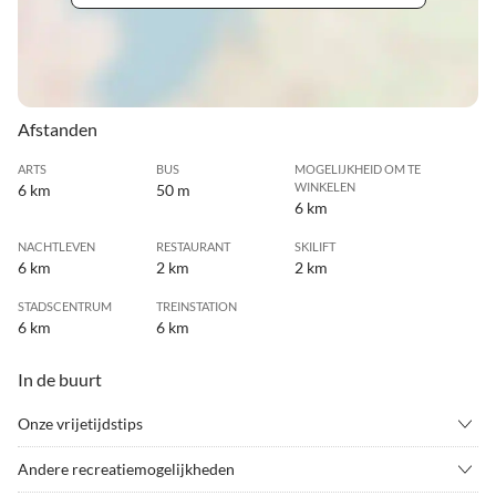
Afstanden
ARTS
BUS
MOGELIJKHEID OM TE
WINKELEN
6 km
50 m
6 km
NACHTLEVEN
RESTAURANT
SKILIFT
6 km
2 km
2 km
STADSCENTRUM
TREINSTATION
6 km
6 km
In de buurt
Onze vrijetijdstips
•
Alpine skiën
•
Attractiepark
Andere recreatiemogelijkheden
•
Avonturenzwembad
•
Badminton