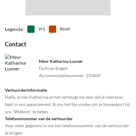
•
Vogels kijken
•
Wandeltocht
•
Watersport
•
Welzijn
•
Zomerrodelbaan
•
Zwemmen
Legenda
:
Vrij
Bezet
Contact
Mevr Katharina Luxner
Duits en Engels
Accommodatienummer
:
231820
Verhuurderinformatie
Hallo, ik ben Katharina en het verheugt me zeer dat je interesse
hebt in ons appartement. Ik zou het fijn vinden om je binnenkort bij
ons "Welkom" te heten.
Telefoonnummer van de verhuurder
Voer meer gegevens in om het telefoonnummer van de verhuurder
te krijgen