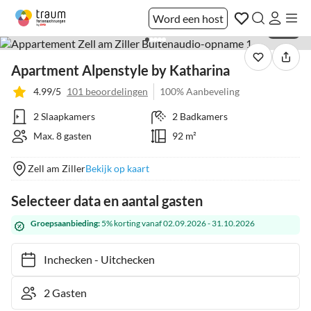
Word een host
1 / 53
Apartment Alpenstyle by Katharina
4.99/5
101 beoordelingen
100% Aanbeveling
2 Slaapkamers
2 Badkamers
Max. 8 gasten
92 m²
Zell am Ziller
Bekijk op kaart
Selecteer data en aantal gasten
Groepsaanbieding:
5% korting vanaf 02.09.2026 - 31.10.2026
Inchecken
-
Uitchecken