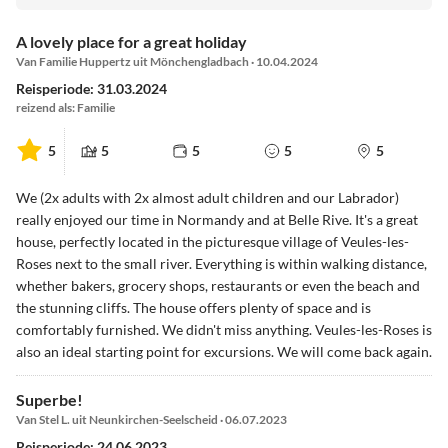
A lovely place for a great holiday
Van Familie Huppertz uit Mönchengladbach · 10.04.2024
Reisperiode: 31.03.2024
reizend als: Familie
5
5
5
5
5
We (2x adults with 2x almost adult children and our Labrador)
really enjoyed our time in Normandy and at Belle Rive. It's a great
house, perfectly located in the picturesque village of Veules-les-
Roses next to the small river. Everything is within walking distance,
whether bakers, grocery shops, restaurants or even the beach and
the stunning cliffs. The house offers plenty of space and is
comfortably furnished. We didn't miss anything. Veules-les-Roses is
also an ideal starting point for excursions. We will come back again.
Superbe!
Van Stel L. uit Neunkirchen-Seelscheid · 06.07.2023
Reisperiode: 24.06.2023