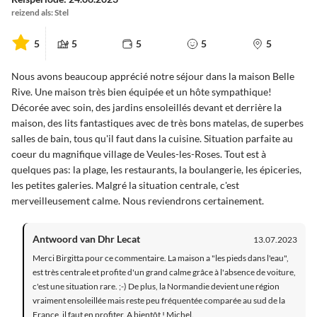
reizend als: Stel
5
5
5
5
5
Nous avons beaucoup apprécié notre séjour dans la maison Belle
Rive. Une maison très bien équipée et un hôte sympathique!
Décorée avec soin, des jardins ensoleillés devant et derrière la
maison, des lits fantastiques avec de très bons matelas, de superbes
salles de bain, tous qu'il faut dans la cuisine. Situation parfaite au
coeur du magnifique village de Veules-les-Roses. Tout est à
quelques pas: la plage, les restaurants, la boulangerie, les épiceries,
les petites galeries. Malgré la situation centrale, c'est
merveilleusement calme. Nous reviendrons certainement.
Antwoord van Dhr Lecat
13.07.2023
Merci Birgitta pour ce commentaire. La maison a "les pieds dans l'eau",
est très centrale et profite d'un grand calme grâce à l'absence de voiture,
c'est une situation rare. ;-) De plus, la Normandie devient une région
vraiment ensoleillée mais reste peu fréquentée comparée au sud de la
France, il faut en profiter. A bientôt ! Michel.