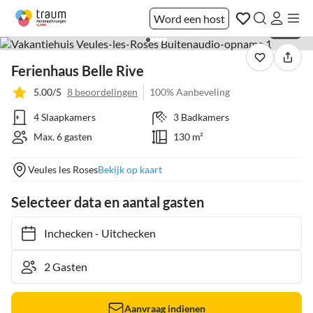
Word een host
1 / 23
Ferienhaus Belle Rive
5.00/5
8 beoordelingen
100% Aanbeveling
4 Slaapkamers
3 Badkamers
Max. 6 gasten
130 m²
Veules les Roses
Bekijk op kaart
Selecteer data en aantal gasten
Inchecken
-
Uitchecken
Aanvraag indienen