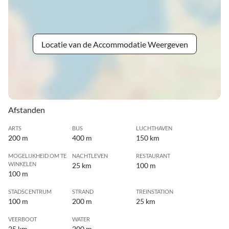
Locatie van de Accommodatie Weergeven
Afstanden
ARTS
BUS
LUCHTHAVEN
200 m
400 m
150 km
MOGELIJKHEID OM TE
NACHTLEVEN
RESTAURANT
WINKELEN
25 km
100 m
100 m
STADSCENTRUM
STRAND
TREINSTATION
100 m
200 m
25 km
VEERBOOT
WATER
25 km
200 m