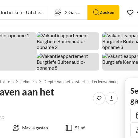
nchecken
-
Uitchecken
Zoeken
Holstein
Fehmarn
Diepte van het kasteel
aven aan het
Se
ga
ng
Max. 4 gasten
51 m²