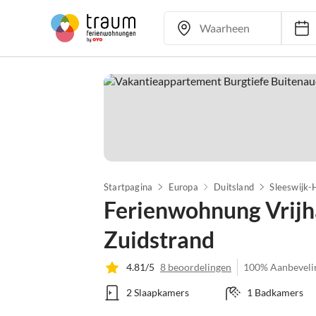
I
Startpagina
Europa
Duitsland
Sleeswijk-
Ferienwohnung Vrijh
Zuidstrand
4.81/5
8 beoordelingen
100% Aanbeveli
2 Slaapkamers
1 Badkamers