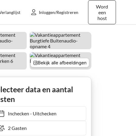
Word
een
Verlanglijst
Inloggen/Registreren
host
Bekijk alle afbeeldingen
Ferienwohnung Vrijhaven aan het Zuidstrand
lecteer data en aantal
sten
Inchecken
-
Uitchecken